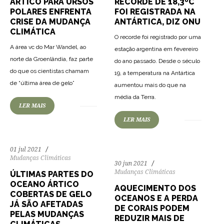
ÁRTICO PARA URSOS
RECORDE DE 18,3ºC
POLARES ENFRENTA
FOI REGISTRADA NA
CRISE DA MUDANÇA
ANTÁRTICA, DIZ ONU
CLIMÁTICA
O recorde foi registrado por uma
A área vc do Mar Wandel, ao
estação argentina em fevereiro
norte da Groenlândia, faz parte
do ano passado. Desde o século
do que os cientistas chamam
19, a temperatura na Antártica
171
4830
0
de “última área de gelo”
aumentou mais do que na
235
3466
0
média da Terra.
LER MAIS
LER MAIS
01 jul 2021
Mudanças Climáticas
30 jun 2021
Mudanças Climáticas
ÚLTIMAS PARTES DO
OCEANO ÁRTICO
AQUECIMENTO DOS
COBERTAS DE GELO
OCEANOS E A PERDA
JÁ SÃO AFETADAS
DE CORAIS PODEM
PELAS MUDANÇAS
REDUZIR MAIS DE