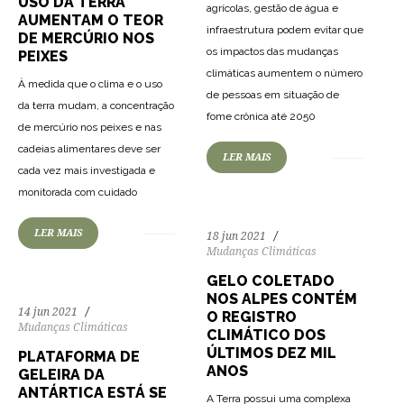
USO DA TERRA
agrícolas, gestão de água e
AUMENTAM O TEOR
infraestrutura podem evitar que
DE MERCÚRIO NOS
os impactos das mudanças
PEIXES
climáticas aumentem o número
À medida que o clima e o uso
de pessoas em situação de
da terra mudam, a concentração
181
3020
0
fome crônica até 2050
de mercúrio nos peixes e nas
cadeias alimentares deve ser
LER MAIS
cada vez mais investigada e
157
3076
0
monitorada com cuidado
LER MAIS
18 jun 2021
Mudanças Climáticas
GELO COLETADO
NOS ALPES CONTÉM
14 jun 2021
O REGISTRO
Mudanças Climáticas
CLIMÁTICO DOS
ÚLTIMOS DEZ MIL
PLATAFORMA DE
ANOS
GELEIRA DA
ANTÁRTICA ESTÁ SE
A Terra possui uma complexa