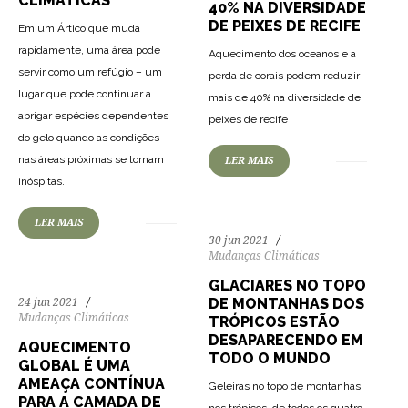
CLIMÁTICAS
40% NA DIVERSIDADE
DE PEIXES DE RECIFE
Em um Ártico que muda
rapidamente, uma área pode
Aquecimento dos oceanos e a
servir como um refúgio – um
perda de corais podem reduzir
lugar que pode continuar a
mais de 40% na diversidade de
165
3159
0
abrigar espécies dependentes
peixes de recife
do gelo quando as condições
nas áreas próximas se tornam
LER MAIS
159
2769
0
inóspitas.
LER MAIS
30 jun 2021
Mudanças Climáticas
GLACIARES NO TOPO
DE MONTANHAS DOS
24 jun 2021
Mudanças Climáticas
TRÓPICOS ESTÃO
DESAPARECENDO EM
AQUECIMENTO
TODO O MUNDO
GLOBAL É UMA
AMEAÇA CONTÍNUA
Geleiras no topo de montanhas
PARA A CAMADA DE
nos trópicos, de todos os quatro