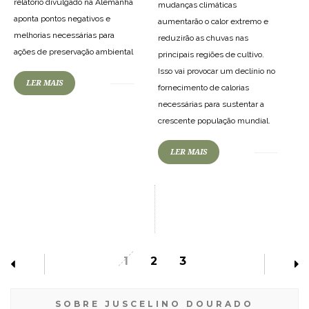
relatório divulgado na Alemanha
mudanças climáticas
aponta pontos negativos e
aumentarão o calor extremo e
melhorias necessárias para
reduzirão as chuvas nas
ações de preservação ambiental
principais regiões de cultivo.
Isso vai provocar um declínio no
LER MAIS
fornecimento de calorias
necessárias para sustentar a
crescente população mundial.
LER MAIS
1
2
3
SOBRE JUSCELINO DOURADO