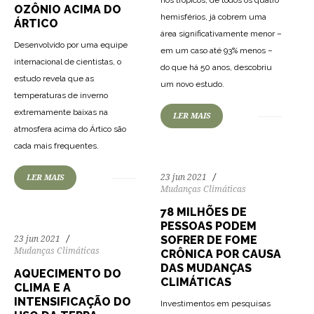
OZÔNIO ACIMA DO
hemisférios, já cobrem uma
ÁRTICO
área significativamente menor –
Desenvolvido por uma equipe
em um caso até 93% menos –
internacional de cientistas, o
do que há 50 anos, descobriu
146
2507
0
estudo revela que as
um novo estudo.
temperaturas de inverno
extremamente baixas na
LER MAIS
atmosfera acima do Ártico são
144
2709
0
cada mais frequentes.
23 jun 2021
LER MAIS
Mudanças Climáticas
78 MILHÕES DE
PESSOAS PODEM
SOFRER DE FOME
23 jun 2021
Mudanças Climáticas
CRÔNICA POR CAUSA
DAS MUDANÇAS
AQUECIMENTO DO
CLIMÁTICAS
CLIMA E A
INTENSIFICAÇÃO DO
Investimentos em pesquisas