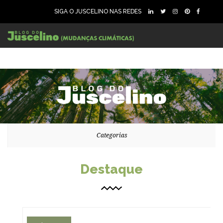
SIGA O JUSCELINO NAS REDES
126
22814
0
Categorias
Destaque