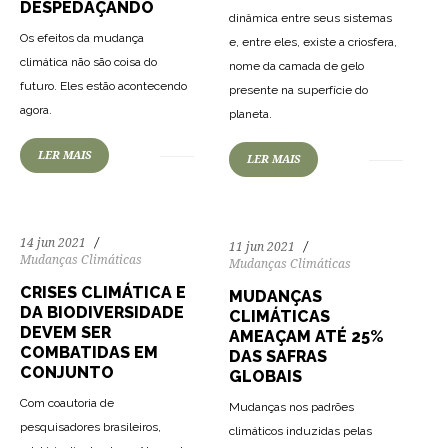
DESPEDAÇANDO
dinâmica entre seus sistemas
Os efeitos da mudança
e, entre eles, existe a criosfera,
climática não são coisa do
nome da camada de gelo
futuro. Eles estão acontecendo
presente na superfície do
126
22814
0
135
2157
0
agora.
planeta.
LER MAIS
LER MAIS
14 jun 2021
11 jun 2021
Mudanças Climáticas
Mudanças Climáticas
CRISES CLIMÁTICA E
MUDANÇAS
DA BIODIVERSIDADE
CLIMÁTICAS
DEVEM SER
AMEAÇAM ATÉ 25%
COMBATIDAS EM
DAS SAFRAS
CONJUNTO
GLOBAIS
Com coautoria de
Mudanças nos padrões
pesquisadores brasileiros,
climáticos induzidas pelas