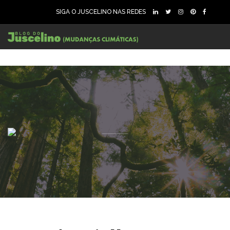
SIGA O JUSCELINO NAS REDES
93
1829
0
92
1879
0