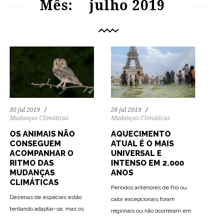
Mês:
julho 2019
26 jul 2019
30 jul 2019
Mudanças Climáticas
Mudanças Climáticas
AQUECIMENTO
OS ANIMAIS NÃO
ATUAL É O MAIS
CONSEGUEM
UNIVERSAL E
ACOMPANHAR O
INTENSO EM 2.000
RITMO DAS
ANOS
MUDANÇAS
CLIMÁTICAS
Períodos anteriores de frio ou
Dezenas de espécies estão
calor excepcionais foram
tentando adaptar-se, mas os
regionais ou não ocorreram em