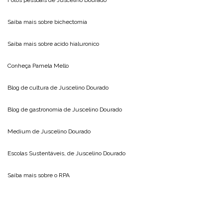
Fotos pessoais de
Juscelino Dourado
Saiba mais sobre
bichectomia
Saiba mais sobre
acido hialuronico
Conheça
Pamela Mello
Blog de cultura de
Juscelino Dourado
Blog de gastronomia de
Juscelino Dourado
Medium de
Juscelino Dourado
Escolas Sustentáveis, de
Juscelino Dourado
Saiba mais sobre o
RPA