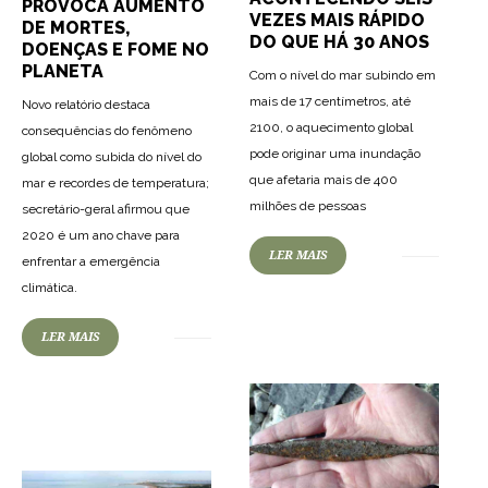
PROVOCA AUMENTO
VEZES MAIS RÁPIDO
DE MORTES,
DO QUE HÁ 30 ANOS
DOENÇAS E FOME NO
PLANETA
Com o nível do mar subindo em
mais de 17 centímetros, até
Novo relatório destaca
2100, o aquecimento global
consequências do fenômeno
pode originar uma inundação
global como subida do nível do
que afetaria mais de 400
mar e recordes de temperatura;
milhões de pessoas
secretário-geral afirmou que
2020 é um ano chave para
90
1681
0
LER MAIS
enfrentar a emergência
climática.
LER MAIS
87
1702
0