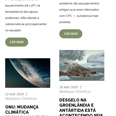
problema são equipamentos
aquecimento de 1,5ºC na
antigos que eram fabricados
temperatura das águas
com CFC — substância hoje
oceânicas, dificultando a
89
1732
0
proibida
sobrevivência principalmente
87
1883
0
no equador
LER MAIS
LER MAIS
16 mar 2020
Mudanças Climáticas
12 mar 2020
Mudanças Climáticas
DESGELO NA
GROENLÂNDIA E
ONU: MUDANÇA
ANTÁRTIDA ESTÁ
CLIMÁTICA
ACONTECENDO SEIS