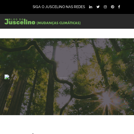
SIGA O JUSCELINO NAS REDES
89
1706
0
88
1609
0