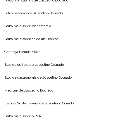
Fotos profissionais de
Juscelino Dourado
Fotos pessoais de
Juscelino Dourado
Saiba mais sobre
bichectomia
Saiba mais sobre
acido hialuronico
Conheça
Pamela Mello
Blog de cultura de
Juscelino Dourado
Blog de gastronomia de
Juscelino Dourado
Medium de
Juscelino Dourado
Escolas Sustentáveis, de
Juscelino Dourado
Saiba mais sobre o
RPA