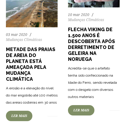
10 mar 2020
Mudanças Climáticas
FLECHA VIKING DE
03 mar 2020
1.500 ANOS É
Mudanças Climáticas
DESCOBERTA APÓS
DERRETIMENTO DE
METADE DAS PRAIAS
GELEIRA NA
DE AREIA DO
NORUEGA
PLANETA ESTÁ
AMEAÇADA PELA
Acredita-se que o artefato
MUDANÇA
tenha sido confeccionado na
CLIMÁTICA
Idade do Ferro, sendo revelada
A erosão e a elevação do nível
com o desgelo com diversos
do mar engolirão até 100 metros
outros materiais
das areias costeiras em 30 anos
LER MAIS
LER MAIS