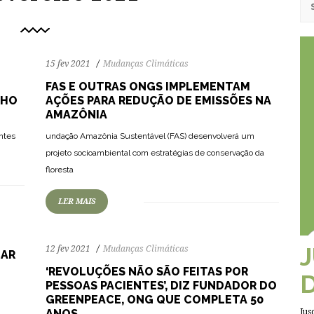
15 fev 2021
Mudanças Climáticas
FAS E OUTRAS ONGS IMPLEMENTAM
NHO
AÇÕES PARA REDUÇÃO DE EMISSÕES NA
AMAZÔNIA
ntes
undação Amazônia Sustentável (FAS) desenvolverá um
82
1882
0
projeto socioambiental com estratégias de conservação da
floresta
LER MAIS
12 fev 2021
Mudanças Climáticas
CAR
‘REVOLUÇÕES NÃO SÃO FEITAS POR
PESSOAS PACIENTES’, DIZ FUNDADOR DO
GREENPEACE, ONG QUE COMPLETA 50
ANOS
Jus