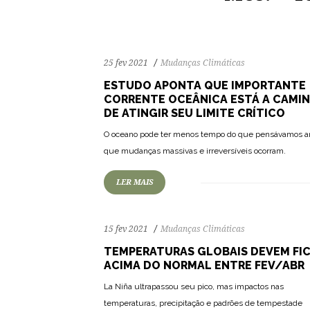
25 fev 2021
Mudanças Climáticas
ESTUDO APONTA QUE IMPORTANTE
CORRENTE OCEÂNICA ESTÁ A CAMI
DE ATINGIR SEU LIMITE CRÍTICO
77
1909
0
O oceano pode ter menos tempo do que pensávamos a
que mudanças massivas e irreversíveis ocorram.
LER MAIS
15 fev 2021
Mudanças Climáticas
TEMPERATURAS GLOBAIS DEVEM FI
ACIMA DO NORMAL ENTRE FEV/ABR
La Niña ultrapassou seu pico, mas impactos nas
80
2164
0
temperaturas, precipitação e padrões de tempestade