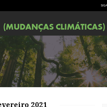
SIG
84
1738
0
evereiro 2021