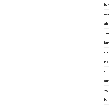
ju
ma
abr
fe
ja
de
no
ou
se
ag
ju