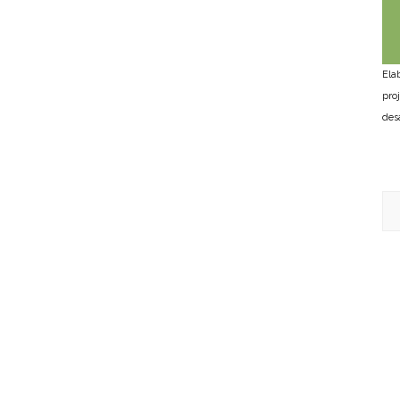
Ela
pro
des