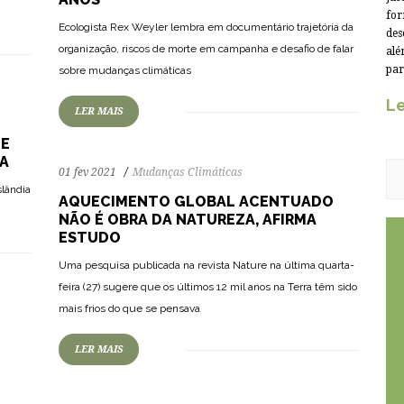
for
Ecologista Rex Weyler lembra em documentário trajetória da
des
89
2074
0
organização, riscos de morte em campanha e desafio de falar
alé
par
sobre mudanças climáticas
Le
LER MAIS
UE
IA
01 fev 2021
Mudanças Climáticas
slândia
AQUECIMENTO GLOBAL ACENTUADO
NÃO É OBRA DA NATUREZA, AFIRMA
ESTUDO
Uma pesquisa publicada na revista Nature na última quarta-
feira (27) sugere que os últimos 12 mil anos na Terra têm sido
mais frios do que se pensava
LER MAIS