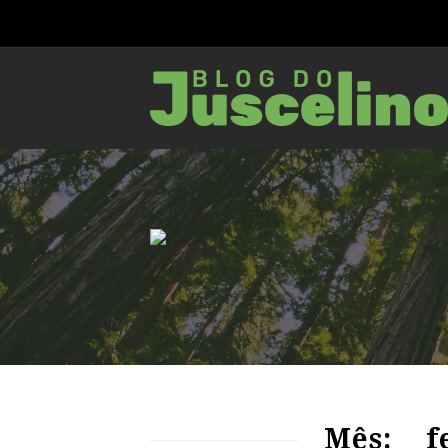
83
2222
0
Mês:
f