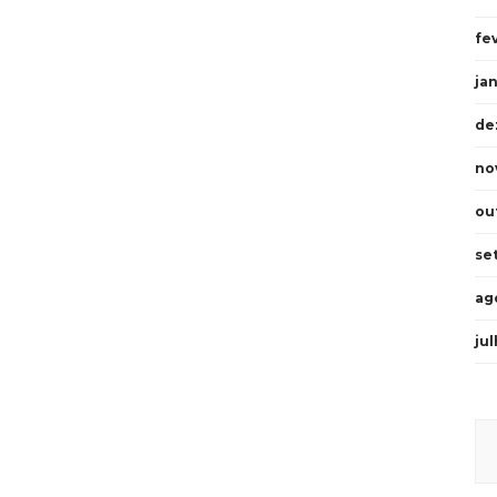
fe
ja
de
no
ou
se
ag
ju