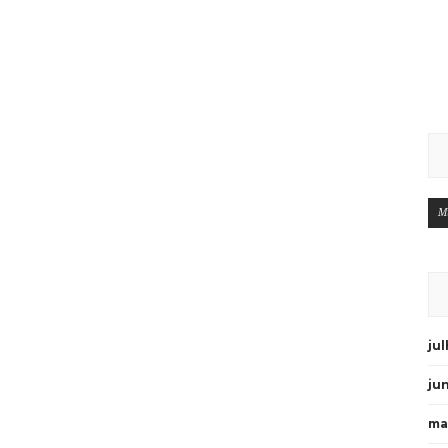
M
ju
ju
ma