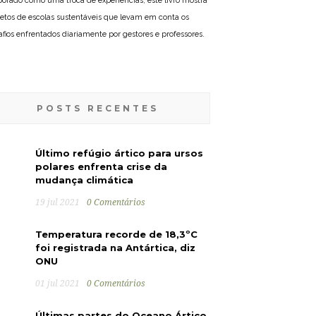
borado como uma troca de experiências, este livro mostra
jetos de escolas sustentáveis que levam em conta os
afios enfrentados diariamente por gestores e professores.
POSTS RECENTES
Último refúgio ártico para ursos
polares enfrenta crise da
mudança climática
19 jul 2021
0 Comentários
Temperatura recorde de 18,3ºC
foi registrada na Antártica, diz
ONU
01 jul 2021
0 Comentários
Últimas partes do Oceano Ártico