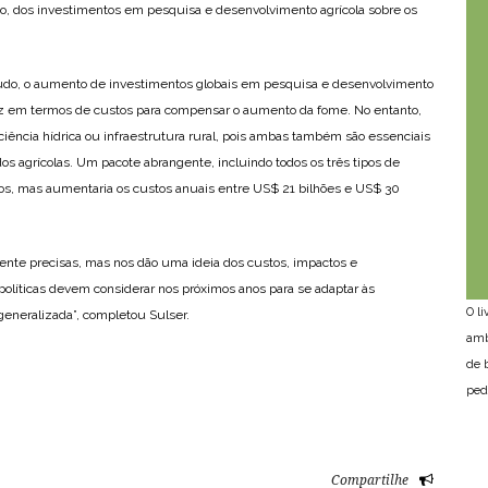
zo, dos investimentos em pesquisa e desenvolvimento agrícola sobre os
udo, o aumento de investimentos globais em pesquisa e desenvolvimento
caz em termos de custos para compensar o aumento da fome. No entanto,
iência hídrica ou infraestrutura rural, pois ambas também são essenciais
s agrícolas. Um pacote abrangente, incluindo todos os três tipos de
cios, mas aumentaria os custos anuais entre US$ 21 bilhões e US$ 30
ente precisas, mas nos dão uma ideia dos custos, impactos e
líticas devem considerar nos próximos anos para se adaptar às
O l
generalizada”, completou Sulser.
amb
de 
ped
Compartilhe