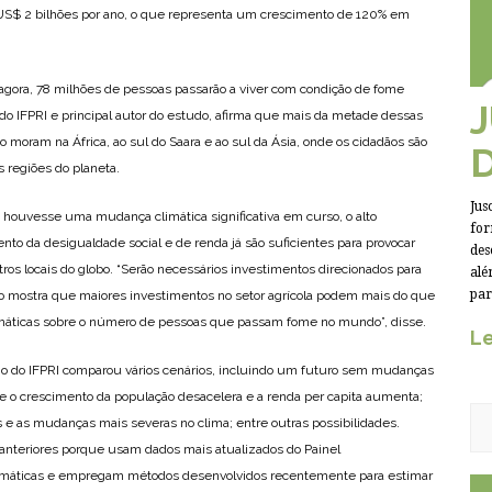
 US$ 2 bilhões por ano, o que representa um crescimento de 120% em
o agora, 78 milhões de pessoas passarão a viver com condição de fome
r do IFPRI e principal autor do estudo, afirma que mais da metade dessas
o moram na África, ao sul do Saara e ao sul da Ásia, onde os cidadãos são
 regiões do planeta.
Jus
 houvesse uma mudança climática significativa em curso, o alto
for
nto da desigualdade social e de renda já são suficientes para provocar
des
s locais do globo. “Serão necessários investimentos direcionados para
alé
par
o mostra que maiores investimentos no setor agrícola podem mais do que
máticas sobre o número de pessoas que passam fome no mundo”, disse.
Le
ório do IFPRI comparou vários cenários, incluindo um futuro sem mudanças
que o crescimento da população desacelera e a renda per capita aumenta;
s e as mudanças mais severas no clima; entre outras possibilidades.
anteriores porque usam dados mais atualizados do Painel
imáticas e empregam métodos desenvolvidos recentemente para estimar