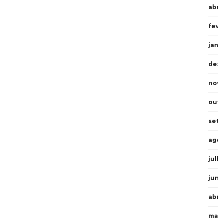
abr
fe
ja
de
no
ou
se
ag
ju
ju
ab
ma