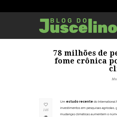
78 milhões de p
fome crônica p
c
Mu
Um
estudo recente
do International 
investimentos em pesquisas agrícolas, 
146
mudanças climáticas aumentem o número