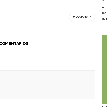
Com
um 
res
Próximo Post
da n
 COMENTÁRIOS