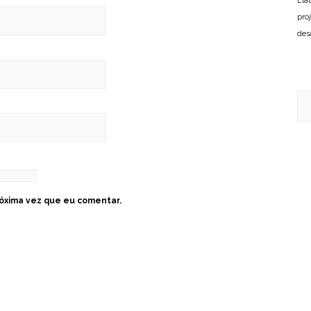
Ela
pro
des
óxima vez que eu comentar.