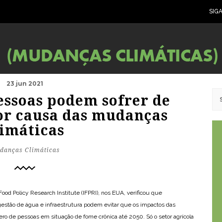
SIG
23 jun 2021
essoas podem sofrer de
or causa das mudanças
limáticas
danças Climáticas
Food Policy Research Institute (IFPRI), nos EUA, verificou que
gestão de água e infraestrutura podem evitar que os impactos das
 de pessoas em situação de fome crônica até 2050. Só o setor agrícola