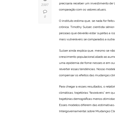
precisaria receber um investimento de
2507
comparação com os valores atuais.
0
O instituto estima que, se nada for feit
crônica. Timothy Sulser, cientista sênio
pessoas que deverão estar sujeitas a iss
mais vulneráveis se comparados a outras
Sulser ainda explica que, mesmo se não
crescimento populacional aliado ao aume
uma epidemia de fome nesses e em outro
reverter essas tendências. Nosso model
compensar os efeitos das mudanças cli
Para chegar a esses resultados, o relat
climáticas; trajetórias “favoráveis” em 
trajetórias demográficas menos otimista
Esses modelos diferem das estimativas 
Intergovernamental sobre Mudanças Cl