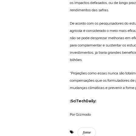
os impactos defasados, ou de longo pra
rendimentos das safras.
De acordo com os pesquisadores do est
agrícola é considerado o meio mais efi
não se pode desprezar melhorias em efic
para complementar e sustentar os estudo
investimentos, já traria grandes benefí
bilhões.
“Projeções como essas nunca são totalm
compensações que os formuladores de po
mudanças climáticas e prevenir a fome 
[
SciTechDaily
]
Por Gizmodo
fome