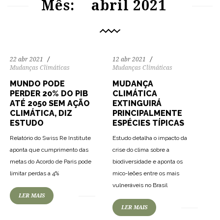
Mês:
abril 2021
22 abr 2021
12 abr 2021
Mudanças Climáticas
Mudanças Climáticas
MUNDO PODE
MUDANÇA
PERDER 20% DO PIB
CLIMÁTICA
ATÉ 2050 SEM AÇÃO
EXTINGUIRÁ
CLIMÁTICA, DIZ
PRINCIPALMENTE
ESTUDO
ESPÉCIES TÍPICAS
Relatório do Swiss Re Institute
Estudo detalha o impacto da
aponta que cumprimento das
crise do clima sobre a
metas do Acordo de Paris pode
biodiversidade e aponta os
83
1827
0
limitar perdas a 4%
mico-leões entre os mais
82
1861
0
vulneráveis no Brasil
LER MAIS
LER MAIS