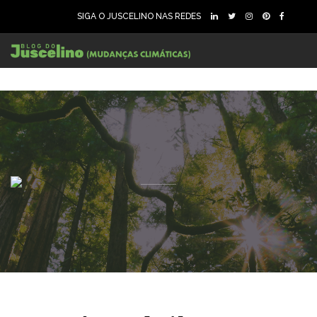
SIGA O JUSCELINO NAS REDES
80
1700
0
86
1627
0