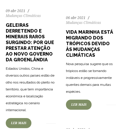
09 abr 2021
Mudanças Climáticas
06 abr 2021
Mudanças Climáticas
GELEIRAS
DERRETENDO E
VIDA MARINHA ESTÁ
MINERAIS RAROS
MIGRANDO DOS
SURGINDO: POR QUE
TRÓPICOS DEVIDO
PRESTAR ATENÇÃO
ÀS MUDANÇAS
AO NOVO GOVERNO
CLIMÁTICAS
DA GROENLÂNDIA
Nova pesquisa sugere que os
Estados Unidos, China e
trópicos estão se tornando
diversos outros países estão de
instáveis e progressivamente
olho nos resultados do pleito no
quentes demais para muitas
82
1778
0
território, que tem importância
espécies.
econômica e localização
estratégica no cenário
LER MAIS
internacional.
LER MAIS