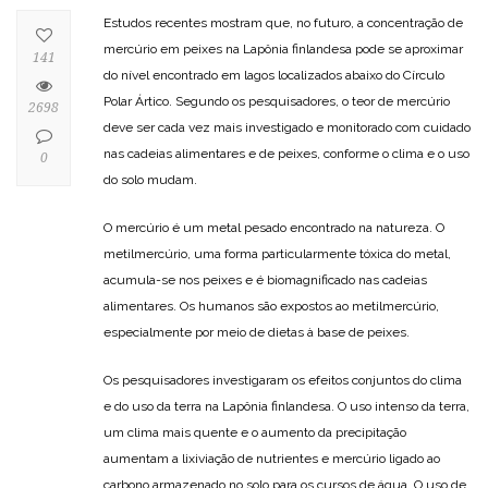
Estudos recentes mostram que, no futuro, a concentração de
mercúrio em peixes na Lapônia finlandesa pode se aproximar
141
do nível encontrado em lagos localizados abaixo do Círculo
Polar Ártico. Segundo os pesquisadores, o teor de mercúrio
2698
deve ser cada vez mais investigado e monitorado com cuidado
nas cadeias alimentares e de peixes, conforme o clima e o uso
0
do solo mudam.
O mercúrio é um metal pesado encontrado na natureza. O
metilmercúrio, uma forma particularmente tóxica do metal,
acumula-se nos peixes e é biomagnificado nas cadeias
alimentares. Os humanos são expostos ao metilmercúrio,
especialmente por meio de dietas à base de peixes.
Os pesquisadores investigaram os efeitos conjuntos do clima
e do uso da terra na Lapônia finlandesa. O uso intenso da terra,
um clima mais quente e o aumento da precipitação
aumentam a lixiviação de nutrientes e mercúrio ligado ao
carbono armazenado no solo para os cursos de água. O uso de