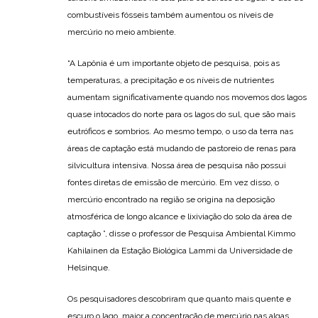
combustíveis fósseis também aumentou os níveis de
mercúrio no meio ambiente.
“A Lapônia é um importante objeto de pesquisa, pois as
temperaturas, a precipitação e os níveis de nutrientes
aumentam significativamente quando nos movemos dos lagos
quase intocados do norte para os lagos do sul, que são mais
eutróficos e sombrios. Ao mesmo tempo, o uso da terra nas
áreas de captação está mudando de pastoreio de renas para
silvicultura intensiva. Nossa área de pesquisa não possui
fontes diretas de emissão de mercúrio. Em vez disso, o
mercúrio encontrado na região se origina na deposição
atmosférica de longo alcance e lixiviação do solo da área de
captação ”, disse o professor de Pesquisa Ambiental Kimmo
Kahilainen da Estação Biológica Lammi da Universidade de
Helsinque.
Os pesquisadores descobriram que quanto mais quente e
escuro o lago, maior a concentração de mercúrio nas algas.