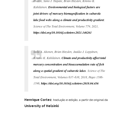
Østbye, Sami J. Taipale, Brian Hayden, Kimmo K.
Kahilainen.
Environmental and biological factors are
joint drivers of mercury biomagnification in subarctic
lake food webs along a climate and productivity gradient
.
Science of The Total Environment, Volume 779, 2021,
https://doi.org/10.1016/j.scitotenv.2021.146261
Salla A. Ahonen, Brian Hayden, Jaakko J. Leppänen,
Kimmo K. Kahilainen.
Climate and productivity affect total
mercury concentration and bioaccumulation rate of fish
along a spatial gradient of subarctic lakes
. Science of The
Total Environment, Volumes 637–638, 2018, Pages 1586-
1596,
https://doi.org/10.1016/j.scitotenv.2018.04.436
Henrique Cortez
, tradução e edição, a partir de original da
University of Helsinki