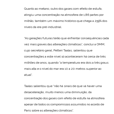
Quanto ao metano, outro dos gases com efeito de estufa,
atingiu uma concentração na atmosfera de 1,86 partes por
milhão, também um máximo histórico que chega a 259% dos
níveis da era pré-industrial.
“As gerações futuras terão que enfrentar consequências cada
vez mais graves das alterações climáticas”, conclui a OMM,
cujo secretário geral, Petteri Taalas, salientou que
concentrações a este nível só aconteceram há cerca de três
milhões de anos, quando “a temperatura era dois a três graus
mais alta e o nível do mar era 10 a 20 metros superior ao
atual”.
Taalas salientou que “não há sinais de que vá haver uma
desaceleração, muito menos uma diminuição, da
concentração dos gases com efeito de estufa na atmosfera
apesar de todos os compromissos assumidos no acordo de
Paris sobre as alterações climáticas”.