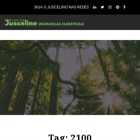
SIGA O JUSCELINO NAS REDES
86
1688
0
Tag: 2100