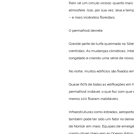
Rein vê um círculo vicioso: quanto mais
atmosfera. Isso, por sua vez, leva a tem
– e mais incêndios florestais.
O permafrost derrete
Grande parte da turfa queimada na Sibér
cientistas. As mudanças climáticas, int
congelado e criando uma série de novos
No norte, muitos edifícios são fixados e
Quase 60% de todas as edificações em No
permafrost instável, o que faz com que
menos 100 ficaram inabitáveis.
Infraestruturas como estradas, aeroport
também pode ter sido um fator no derr
de Norilsk em maio. Equipes de emergên
combustível cheguem ao Oceano Ártico.