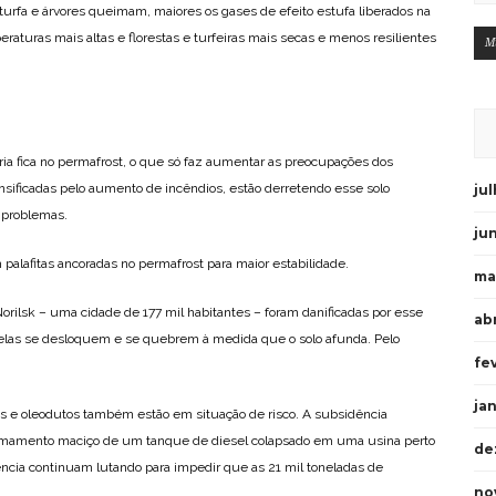
 turfa e árvores queimam, maiores os gases de efeito estufa liberados na
peraturas mais altas e florestas e turfeiras mais secas e menos resilientes
M
ia fica no permafrost, o que só faz aumentar as preocupações dos
ensificadas pelo aumento de incêndios, estão derretendo esse solo
ju
 problemas.
ju
m palafitas ancoradas no permafrost para maior estabilidade.
ma
rilsk – uma cidade de 177 mil habitantes – foram danificadas por esse
abr
 elas se desloquem e se quebrem à medida que o solo afunda. Pelo
fe
ja
os e oleodutos também estão em situação de risco. A subsidência
amamento maciço de um tanque de diesel colapsado em uma usina perto
de
cia continuam lutando para impedir que as 21 mil toneladas de
no