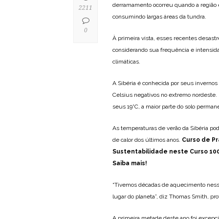
derramamento ocorreu quando a região e
2211
consumindo largas áreas da tundra.
0
À primeira vista, esses recentes desast
considerando sua frequência e intensida
climáticas.
A Sibéria é conhecida por seus invernos
Celsius negativos no extremo nordeste.
seus 19°C, a maior parte do solo perma
As temperaturas de verão da Sibéria pod
de calor dos últimos anos.
Curso de Pr
Sustentabilidade neste Curso 100
Saiba mais!
“Tivemos décadas de aquecimento nessa
lugar do planeta”, diz Thomas Smith, pr
A primeira metade deste ano foi excep