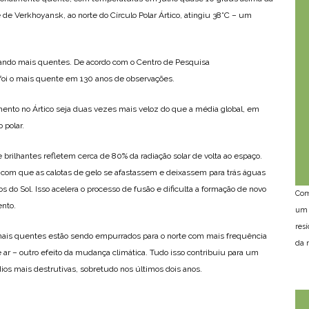
de Verkhoyansk, ao norte do Círculo Polar Ártico, atingiu 38°C – um
icando mais quentes. De acordo com o Centro de Pesquisa
 foi o mais quente em 130 anos de observações.
ento no Ártico seja duas vezes mais veloz do que a média global, em
 polar.
 brilhantes refletem cerca de 80% da radiação solar de volta ao espaço.
 com que as calotas de gelo se afastassem e deixassem para trás águas
 do Sol. Isso acelera o processo de fusão e dificulta a formação de novo
Com
ento.
um 
res
ais quentes estão sendo empurrados para o norte com mais frequência
da n
ar – outro efeito da mudança climática. Tudo isso contribuiu para um
os mais destrutivas, sobretudo nos últimos dois anos.