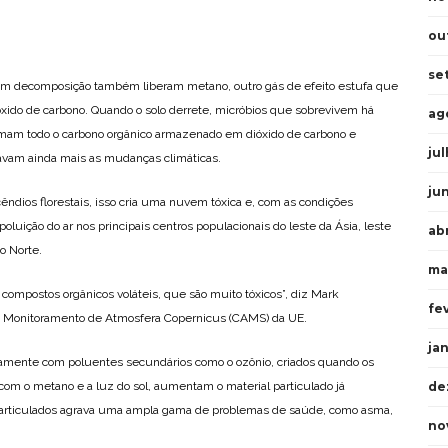
ou
se
 em decomposição também liberam metano, outro gás de efeito estufa que
óxido de carbono. Quando o solo derrete, micróbios que sobrevivem há
ag
rmam todo o carbono orgânico armazenado em dióxido de carbono e
ju
avam ainda mais as mudanças climáticas.
ju
dios florestais, isso cria uma nuvem tóxica e, com as condições
oluição do ar nos principais centros populacionais do leste da Ásia, leste
ab
o Norte.
ma
mpostos orgânicos voláteis, que são muito tóxicos”, diz Mark
fe
 de Monitoramento de Atmosfera Copernicus (CAMS) da UE.
ja
tamente com poluentes secundários como o ozônio, criados quando os
de
om o metano e a luz do sol, aumentam o material particulado já
 particulados agrava uma ampla gama de problemas de saúde, como asma,
no