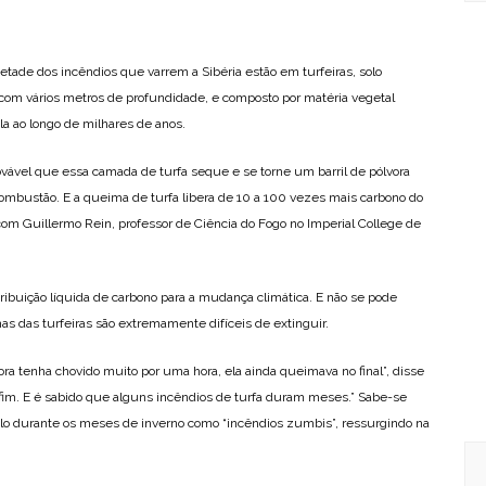
ade dos incêndios que varrem a Sibéria estão em turfeiras, solo
com vários metros de profundidade, e composto por matéria vegetal
a ao longo de milhares de anos.
vável que essa camada de turfa seque e se torne um barril de pólvora
ombustão. E a queima de turfa libera de 10 a 100 vezes mais carbono do
m Guillermo Rein, professor de Ciência do Fogo no Imperial College de
ibuição líquida de carbono para a mudança climática. E não se pode
as das turfeiras são extremamente difíceis de extinguir.
ra tenha chovido muito por uma hora, ela ainda queimava no final”, disse
fim. E é sabido que alguns incêndios de turfa duram meses.” Sabe-se
lo durante os meses de inverno como “incêndios zumbis”, ressurgindo na