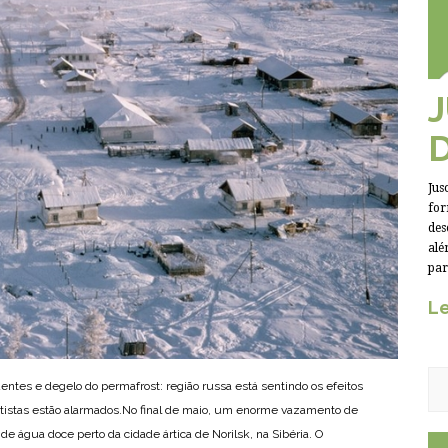
Jus
for
des
alé
par
Le
entes e degelo do permafrost: região russa está sentindo os efeitos
ntistas estão alarmados.No final de maio, um enorme vazamento de
de água doce perto da cidade ártica de Norilsk, na Sibéria. O