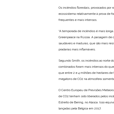
Os incêndios florestais, provocados por 
ecossistema relativamente à prova de fog
frequentes e mais intensos.
“A temporada de incêndios é mais longa.
Greenpeace na Rússia. A paisagem de d
saudáveis e maduras, que são mais resis
pradarias mais inflamáveis.
Segundo Smith, os incêndios ao norte d
combinados foram mais intensos do que 
que entre 2 e 4 milhões de hectares de
megatons de CO2 na atmosfera somente
O Centro Europeu de Previsões Meteor
de CO2 tenham sido liberados pelos inc
Estreito de Bering, no Alasca. Isso equ
lançadas pela Bélgica em 2017.