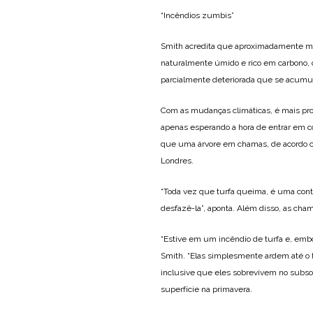
“Incêndios zumbis”
Smith acredita que aproximadamente met
naturalmente úmido e rico em carbono, 
parcialmente deteriorada que se acumul
Com as mudanças climáticas, é mais pro
apenas esperando a hora de entrar em c
que uma árvore em chamas, de acordo co
Londres.
“Toda vez que turfa queima, é uma contr
desfazê-la”, aponta. Além disso, as cham
“Estive em um incêndio de turfa e, embo
Smith. “Elas simplesmente ardem até o 
inclusive que eles sobrevivem no subso
superfície na primavera.