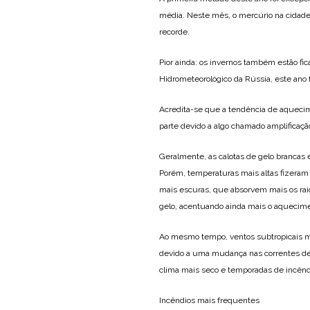
média. Neste mês, o mercúrio na cidade 
recorde.
Pior ainda: os invernos também estão f
Hidrometeorológico da Rússia, este ano
Acredita-se que a tendência de aquecim
parte devido a algo chamado amplificação
Geralmente, as calotas de gelo brancas e
Porém, temperaturas mais altas fizeram
mais escuras, que absorvem mais os raios
gelo, acentuando ainda mais o aquecim
Ao mesmo tempo, ventos subtropicais m
devido a uma mudança nas correntes de 
clima mais seco e temporadas de incêndi
Incêndios mais frequentes