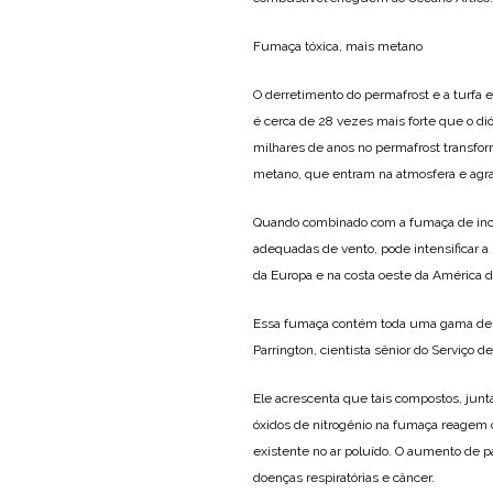
Fumaça tóxica, mais metano
O derretimento do permafrost e a turfa
é cerca de 28 vezes mais forte que o di
milhares de anos no permafrost transfo
metano, que entram na atmosfera e agr
Quando combinado com a fumaça de incên
adequadas de vento, pode intensificar a p
da Europa e na costa oeste da América d
Essa fumaça contém toda uma gama de co
Parrington, cientista sênior do Serviço
Ele acrescenta que tais compostos, jun
óxidos de nitrogênio na fumaça reagem c
existente no ar poluído. O aumento de
doenças respiratórias e câncer.