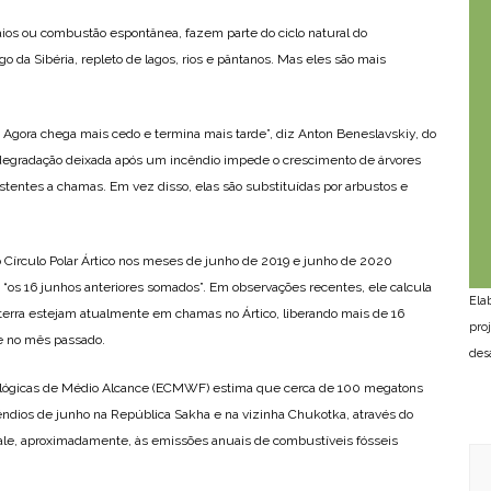
raios ou combustão espontânea, fazem parte do ciclo natural do
o da Sibéria, repleto de lagos, rios e pântanos. Mas eles são mais
 Agora chega mais cedo e termina mais tarde”, diz Anton Beneslavskiy, do
egradação deixada após um incêndio impede o crescimento de árvores
tentes a chamas. Em vez disso, elas são substituídas por arbustos e
o Círculo Polar Ártico nos meses de junho de 2019 e junho de 2020
“os 16 junhos anteriores somados”. Em observações recentes, ele calcula
Ela
 terra estejam atualmente em chamas no Ártico, liberando mais de 16
pro
 no mês passado.
des
ológicas de Médio Alcance (ECMWF) estima que cerca de 100 megatons
êndios de junho na República Sakha e na vizinha Chukotka, através do
ivale, aproximadamente, às emissões anuais de combustíveis fósseis