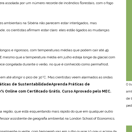
ra assolada por um número recorde de incêndios florestais, com o fogo
res ambientais na Sibéria não parecem estar interligados, mas
de, os cientistas afirmam estar claro: eles estão ligados às mudanças
 longos e rigorosos, com temperaturas médias que podem cair até 49
 E mesmo que a temperatura média em julho esteja longe da glacial com
nece congelada durante o verão, no que é conhecido como permafrost.
em até atingir o pico de 30°C. Mas cientistas veem alarmados as ondas
áticas de SustentabilidadeAprenda Práticas de
O l
% Online com Certificado Grátis. Curso Aprovado pelo MEC.
amb
de 
ped
 região, que está esquentando mais rápido do que em qualquer outro
ofessor assistente de geografia ambiental na London School of Economics.
cionalmente quente, com temperaturas em julho quase 10 graus acima da