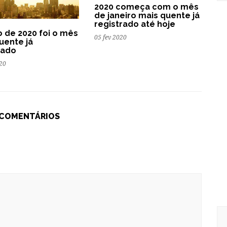
2020 começa com o mês
de janeiro mais quente já
registrado até hoje
o de 2020 foi o mês
05 fev 2020
uente já
rado
20
 COMENTÁRIOS