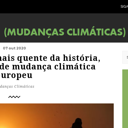
SIG
07 out 2020
ais quente da história,
 de mudança climática
europeu
danças Climáticas