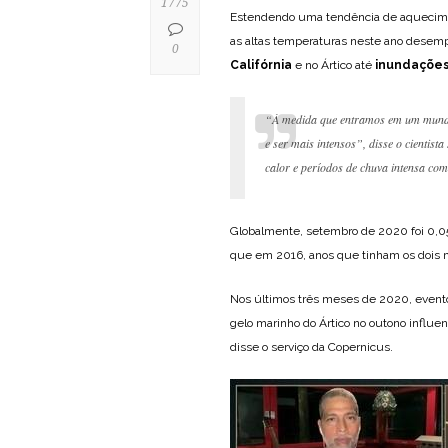
1775
Estendendo uma tendência de aquecimen
as altas temperaturas neste ano dese
0
Califórnia
e no Ártico até
inundações
“À medida que entramos em um mundo 
e ser mais intensos”, disse o cientis
calor e períodos de chuva intensa com
Globalmente, setembro de 2020 foi 0,
que em 2016, anos que tinham os dois m
Nos últimos três meses de 2020, evento
gelo marinho do Ártico no outono influen
disse o serviço da Copernicus.