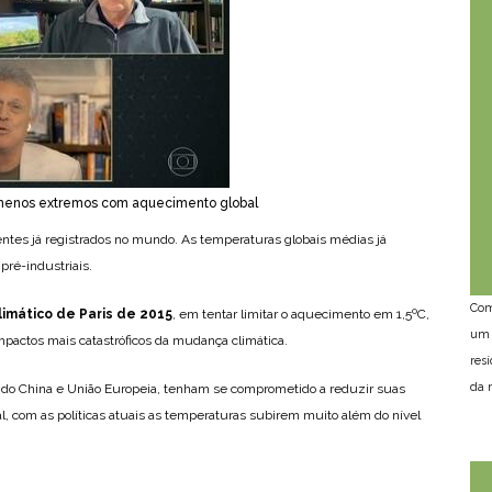
ômenos extremos com aquecimento global
ntes já registrados no mundo. As temperaturas globais médias já
pré-industriais.
Com
imático de Paris de 2015
, em tentar limitar o aquecimento em 1,5ºC,
um 
impactos mais catastróficos da mudança climática.
res
da n
ndo China e União Europeia, tenham se comprometido a reduzir suas
, com as políticas atuais as temperaturas subirem muito além do nível