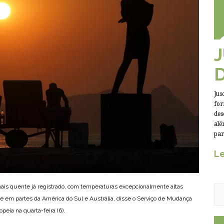
Jus
for
des
alé
par
Le
is quente já registrado, com temperaturas excepcionalmente altas
o e em partes da América do Sul e Austrália, disse o Serviço de Mudança
peia na quarta-feira (6).