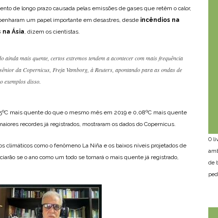
to de longo prazo causada pelas emissões de gases que retêm o calor,
mpenharam um papel importante em desastres, desde
incêndios na
 na Ásia
, dizem os cientistas.
ainda mais quente, certos extremos tendem a acontecer com mais frequência
ta sênior da Copernicus, Freja Vamborg, à Reuters, apontando para as ondas de
o exemplos disso.
05ºC mais quente do que o mesmo mês em 2019 e 0,08ºC mais quente
aiores recordes já registrados, mostraram os dados do Copernicus.
O l
s climáticos como o fenômeno La Niña e os baixos níveis projetados de
amb
ciarão se o ano como um todo se tornará o mais quente já registrado,
de 
ped