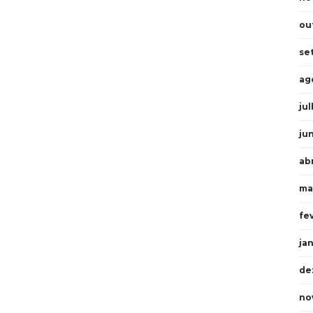
ou
se
ag
ju
ju
ab
ma
fe
ja
de
no