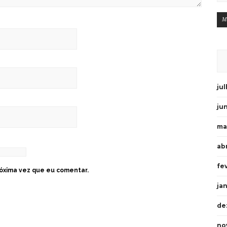
M
ju
ju
ma
abr
fe
óxima vez que eu comentar.
ja
de
no