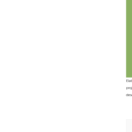
Ela
pro
des