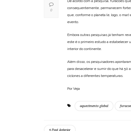
De acordo com a pesquisa, furacões q
consequentemente, permanecem fortes po
0
que, conforme o planeta (e, logo, o ma
evento.
Embora outras pesquisas já tenham revel
este é o primeiro estudo a estabelecer 
interior do continente.
Além disso, os pesquisadores apontar
para desacelerar e sumir do que há 50 
ciclones a diferentes temperaturas.
Por Veja
aquecimento global
furacoe
Post Anterior