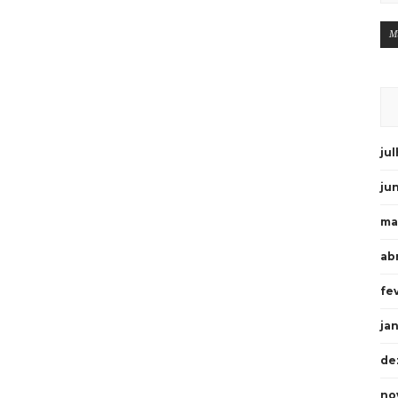
M
ju
ju
ma
abr
fe
ja
de
no