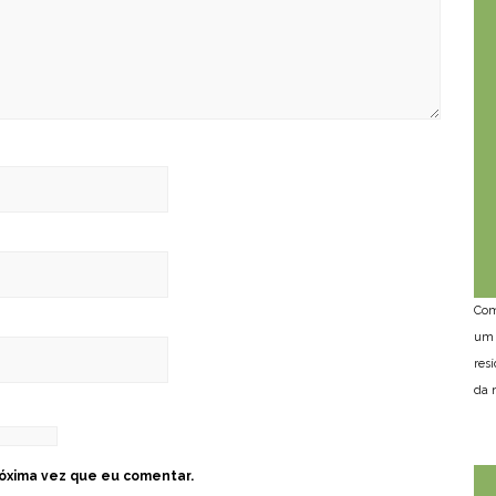
Com
um 
res
da n
óxima vez que eu comentar.