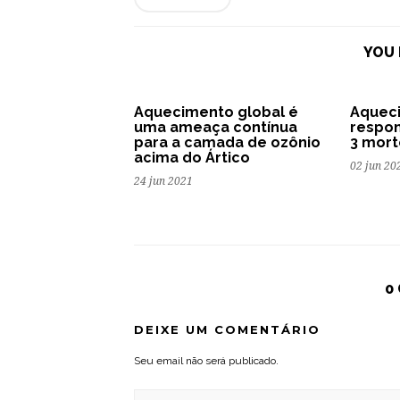
YOU 
Aquecimento global é
Aqueci
uma ameaça contínua
respon
para a camada de ozônio
3 mort
acima do Ártico
02 jun 20
24 jun 2021
0
DEIXE UM COMENTÁRIO
Seu email não será publicado.