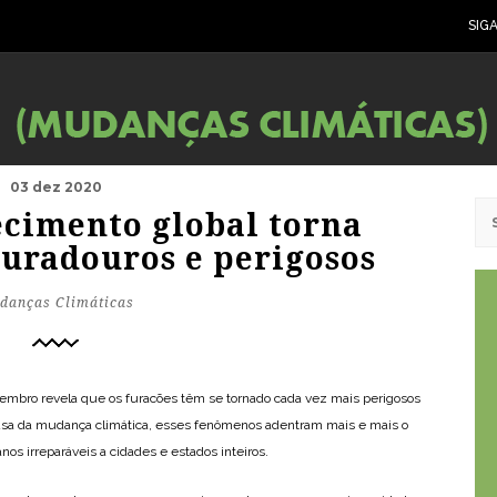
SIG
03 dez 2020
ecimento global torna
duradouros e perigosos
danças Climáticas
mbro revela que os furacões têm se tornado cada vez mais perigosos
ausa da mudança climática, esses fenômenos adentram mais e mais o
os irreparáveis a cidades e estados inteiros.