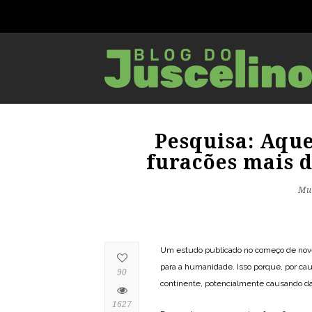
Pesquisa: Aqu
furacões mais 
Mu
Um estudo publicado no começo de nove
para a humanidade. Isso porque, por c
90
continente, potencialmente causando dan
1627