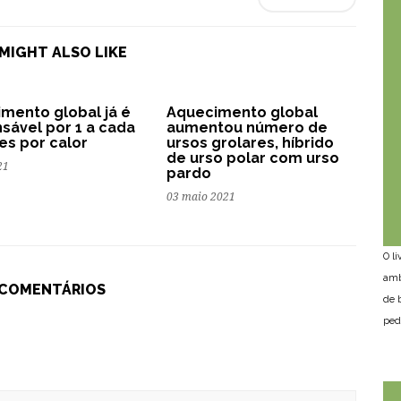
MIGHT ALSO LIKE
mento global já é
Aquecimento global
sável por 1 a cada
aumentou número de
es por calor
ursos grolares, híbrido
de urso polar com urso
21
pardo
03 maio 2021
O l
amb
 COMENTÁRIOS
de 
ped