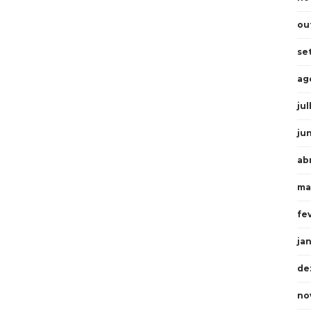
ou
se
ag
ju
ju
ab
ma
fe
ja
de
no