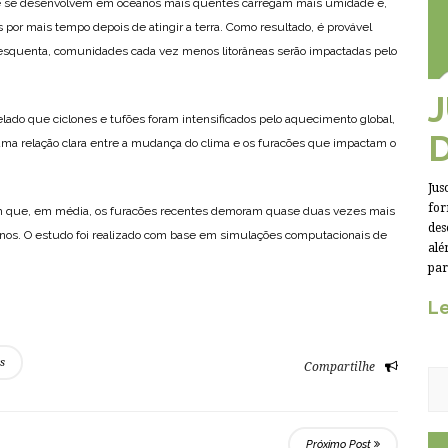
ue se desenvolvem em oceanos mais quentes carregam mais umidade e,
r mais tempo depois de atingir a terra. Como resultado, é provável
r) esquenta, comunidades cada vez menos litorâneas serão impactadas pelo
ado que ciclones e tufões foram intensificados pelo aquecimento global,
uma relação clara entre a mudança do clima e os furacões que impactam o
Jus
for
am que, em média, os furacões recentes demoram quase duas vezes mais
des
anos. O estudo foi realizado com base em simulações computacionais de
alé
par
Le
s
Compartilhe
Próximo Post