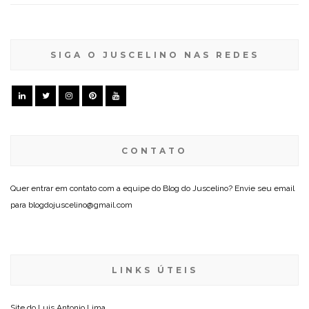
SIGA O JUSCELINO NAS REDES
CONTATO
Quer entrar em contato com a equipe do Blog do Juscelino? Envie seu email
para blogdojuscelino@gmail.com
LINKS ÚTEIS
Site do
Luis Antonio Lima