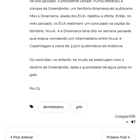
No ano passado, o presidente Donald Trump ofereceu a
compra da Groenlândia, um território dinamarquês autônomo.
Mas a Dinamarca, aliada dos EUA, rejeitou a oferta. Então, no
mês passado, os EUA reabriram um consulado na capital do
território, Nuuk, e a Dinamarca teria dito na semana passada
que estava nomeando um intermediário entre Nuuk e
Copenhagen a cerca de 3.500 quilômetros de distância.
Os cientistas, no entanto, há muito se preocupam com o
destino da Groenlândia, dada a quantidade de água presa no
gelo.
Por G1
derretimetno
gelo
Compartilh
e
Post Anterior
Próximo Post