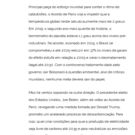
Principal peça do esforço mundial para conter o ritmo de
catástrofes, o Acordo de Paris visa a impedir que a
temperatura global neste século aumente mais de 2 graus.
Em 2019, o segundo ano mais quente da história, o
termômetro do planeta esteve 1,1 grau acima dos níveis pré-
industriais. No acordo, assinado em 2015, o Brasil se
comprometeu a até 2025 reduzir em 37% os níveis de gases
do efeito estufa em relação a 2005 e zerar o desmatamento
ilegal até 2030. Com o controverso tratamento dado pelo
governo Jair Bolsonaro à questão ambiental, alvo de críticas
mundiais, nenhuma meta deverá sair do papel.
Mas há ventos soprando na outra direção. O presidente eleito
dos Estados Unidos, Joe Biden, além de voltar ao Acordo de
Paris, revogando uma medida tomada por Donald Trump,
promete um acelerado processo de descarbonização. Para
isso, quer criar condições para que a produção de eletricidade
seja livre de carbono até 2035 e para neutralizar as emissões