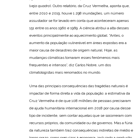
(
veja quadro
). Outro relatório, da Cruz Vermelha, aponta que,
entre 2010 e 2019, houve 1 298 inundações, um número
assustador se for levado em conta que aconteceram apenas
151 entre os anos 1960 e 1969. A ciência atribui a alta desses
eventos principalmente ao aquecimento global. “Antes, o
aumento da população vulnerável em áreas expostas era a
maior causa de desastres de origem natural. Hoje, as
mudanças climáticas tornaram esses fenômenos mais
frequentes e intensos”, diz Carlos Nobre, um dos
climatologistas mais renomados no mundo.
Uma das principais consequências das tragédias naturais é
impactar de forma direta a vida da população: a estimativa da
Cruz Vermelha é de que 108 milhões de pessoas precisaram
de ajuda humanitária internacional em 2018 por causa desse
tipo de incidente, sem contar aquelas que se socorreram com
recursos próprios, da comunidade ou de governos. Mas a fúria
da natureza também traz consequências indiretas de médio e
longo prazo, como prejuízos à economia, incluindo a produção