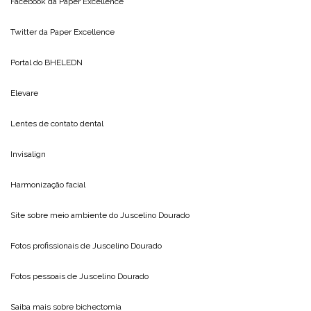
Facebook da
Paper Excellence
Twitter da
Paper Excellence
Portal do
BHELEDN
Elevare
Lentes de contato dental
Invisalign
Harmonização facial
Site sobre meio ambiente do
Juscelino Dourado
Fotos profissionais de
Juscelino Dourado
Fotos pessoais de
Juscelino Dourado
Saiba mais sobre
bichectomia