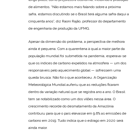
de alimentos. “Não estamos mais falando sobre a próxima
safra, estamos discutindo se o Brasil terá alguma safra daqui a
cinquenta anos”, diz Raoni Rajão, professor do departamento
de engenharia de produção da UFMG.
Apesar da dimensão do problema, a perspectiva de melhora
ainda é pequena. Com a quarentena à qual a maior parte da
população mundial foi submetida na pandemia, esperava-se
que os índices de carbono expelidos na atmosfera — um dos
responsáveis pelo aquecimento global — sofressem uma
queda brusca. Não foi o que aconteceu. A Organização
Meteorológica Mundial auferiu que as reduções ficaram
dentro da variação natural que se registra ano a ano. O Brasil
tem se notabilizado como um dos vilões nessa área. O
crescimento recorde do desmatamento da Amazônia
contribuiu para que o país elevasse em 9,6% as emissões de
carbono em 2019. Tudo indica que o estrago em 2020 será
ainda maior.