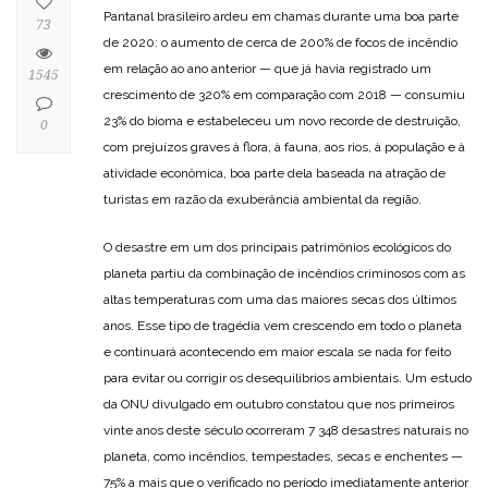
Pantanal brasileiro ardeu em chamas durante uma boa parte
73
de 2020: o aumento de cerca de 200% de focos de incêndio
em relação ao ano anterior — que já havia registrado um
1545
crescimento de 320% em comparação com 2018 — consumiu
23% do bioma e estabeleceu um novo recorde de destruição,
0
com prejuízos graves à flora, à fauna, aos rios, à população e à
atividade econômica, boa parte dela baseada na atração de
turistas em razão da exuberância ambiental da região.
O desastre em um dos principais patrimônios ecológicos do
planeta partiu da combinação de incêndios criminosos com as
altas temperaturas com uma das maiores secas dos últimos
anos. Esse tipo de tragédia vem crescendo em todo o planeta
e continuará acontecendo em maior escala se nada for feito
para evitar ou corrigir os desequilíbrios ambientais. Um estudo
da ONU divulgado em outubro constatou que nos primeiros
vinte anos deste século ocorreram 7 348 desastres naturais no
planeta, como incêndios, tempestades, secas e enchentes —
75% a mais que o verificado no período imediatamente anterior