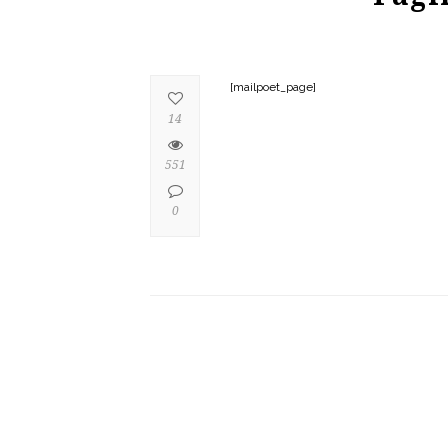
[mailpoet_page]
14
551
0