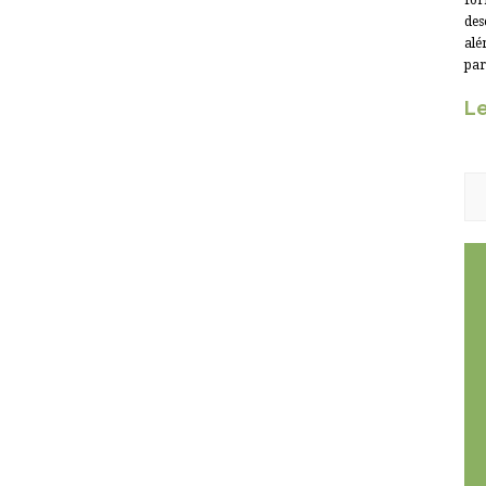
for
des
alé
par
Le