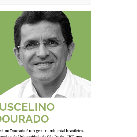
JUSCELINO
DOURADO
celino Dourado é um gestor ambiental brasileiro,