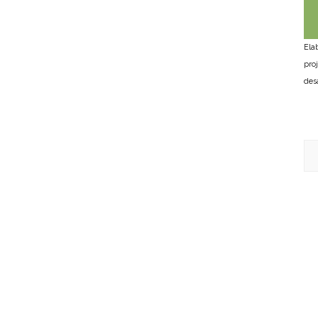
Ela
pro
des