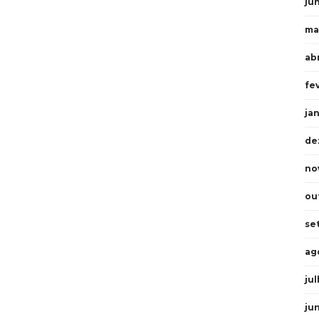
ju
ma
abr
fe
ja
de
no
ou
se
ag
ju
ju