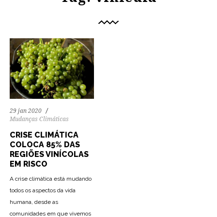
29 jan 2020
Mudanças Climáticas
CRISE CLIMÁTICA
COLOCA 85% DAS
REGIÕES VINÍCOLAS
EM RISCO
A crise climática está mudando
todos os aspectos da vida
humana, desde as
comunidades em que vivemos