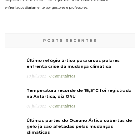
projetos de escolas sustentáveis que levam em conta os desafios
enfrentados diariamente por gestores e professores.
POSTS RECENTES
Último refúgio ártico para ursos polares
enfrenta crise da mudança climática
19 jul 2021
0 Comentários
Temperatura recorde de 18,3ºC foi registrada
na Antártica, diz ONU
01 jul 2021
0 Comentários
Últimas partes do Oceano Ártico cobertas de
gelo já são afetadas pelas mudanças
climáticas