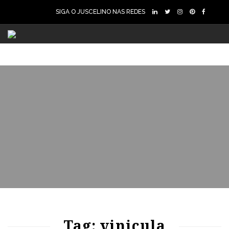
SIGA O JUSCELINO NAS REDES
86
1950
0
Tag: vinicula