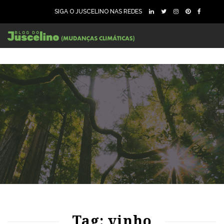
SIGA O JUSCELINO NAS REDES
86
1948
0
Tag: vinho