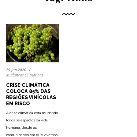
29 jan 2020
Mudanças Climáticas
CRISE CLIMÁTICA
COLOCA 85% DAS
REGIÕES VINÍCOLAS
EM RISCO
A crise climática está mudando
todos os aspectos da vida
humana, desde as
comunidades em que vivemos