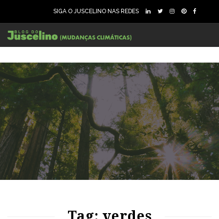
SIGA O JUSCELINO NAS REDES
99
1759
0
Tag: verdes