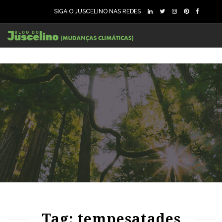
SIGA O JUSCELINO NAS REDES
86
1600
0
Tag: tempesatades