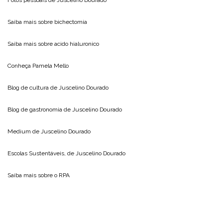
Fotos pessoais de
Juscelino Dourado
Saiba mais sobre
bichectomia
Saiba mais sobre
acido hialuronico
Conheça
Pamela Mello
Blog de cultura de
Juscelino Dourado
Blog de gastronomia de
Juscelino Dourado
Medium de
Juscelino Dourado
Escolas Sustentáveis, de
Juscelino Dourado
Saiba mais sobre o
RPA