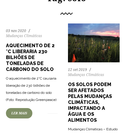
03 nov 2020
Mudanças Climáticas
AQUECIMENTO DE 2
°C LIBERARIA 230
BILHÕES DE
TONELADAS DE
CARBONO DO SOLO
12 set 2019
Mudanças Climáticas
O aquecimento de 2°C causaria
OS SOLOS PODEM
liberação de 230 bilhões de
SER AFETADOS
toneladas de carbono do solo
PELAS MUDANÇAS
(Foto: Reprodução Greenpeace)
CLIMÁTICAS,
IMPACTANDO A
ÁGUA E OS
LER MAIS
ALIMENTOS
Mudanças Climáticas – Estudo