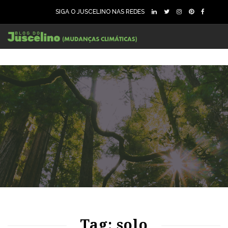
SIGA O JUSCELINO NAS REDES
79
2130
0
96
1666
0
Tag: solo