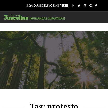
SIGA O JUSCELINO NAS REDES
89
1742
0
Tag: protesto