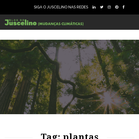
SIGA O JUSCELINO NAS REDES
112
1712
0
98
1799
0
Tag: plantas