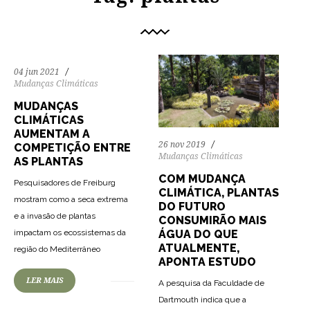
04 jun 2021
Mudanças Climáticas
MUDANÇAS
CLIMÁTICAS
AUMENTAM A
26 nov 2019
COMPETIÇÃO ENTRE
Mudanças Climáticas
AS PLANTAS
COM MUDANÇA
Pesquisadores de Freiburg
CLIMÁTICA, PLANTAS
mostram como a seca extrema
DO FUTURO
e a invasão de plantas
CONSUMIRÃO MAIS
impactam os ecossistemas da
ÁGUA DO QUE
ATUALMENTE,
região do Mediterrâneo
APONTA ESTUDO
LER MAIS
A pesquisa da Faculdade de
Dartmouth indica que a