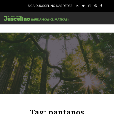
SIGA O JUSCELINO NAS REDES
96
1707
0
Tag: pantanos