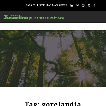
SIGA O JUSCELINO NAS REDES
104
1950
0
Tag: gorelandia