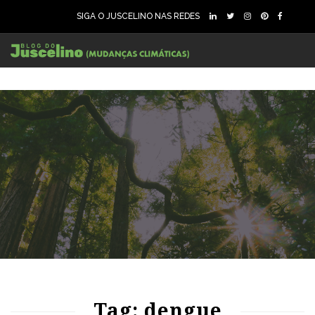
SIGA O JUSCELINO NAS REDES
86
1715
0
Tag: dengue