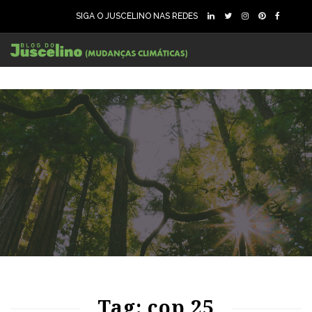
SIGA O JUSCELINO NAS REDES
83
1696
0
Tag: cop 25