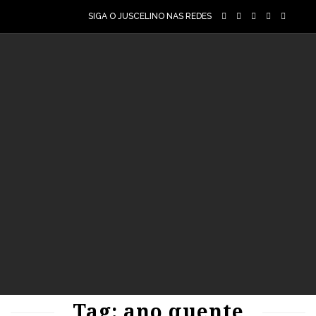
SIGA O JUSCELINO NAS REDES
91
1690
0
Tag: ano quente