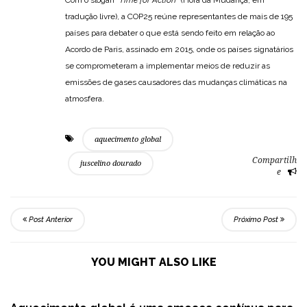
Com o slogan “
Time for Action
” (Hora da Mudança, em
tradução livre), a COP25 reúne representantes de mais de 195
países para debater o que está sendo feito em relação ao
Acordo de Paris, assinado em 2015, onde os países signatários
se comprometeram a implementar meios de reduzir as
emissões de gases causadores das mudanças climáticas na
atmosfera.
aquecimento global
Compartilh
juscelino dourado
e
Post Anterior
Próximo Post
YOU MIGHT ALSO LIKE