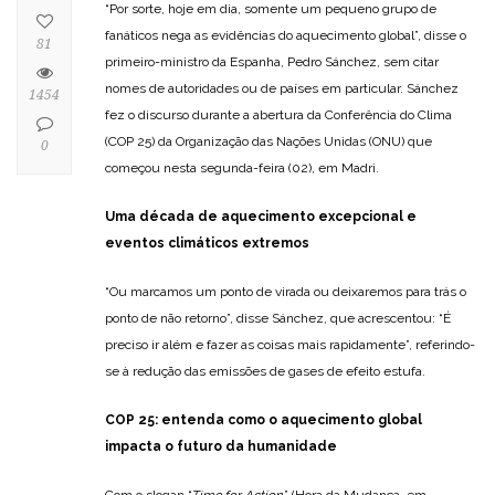
“Por sorte, hoje em dia, somente um pequeno grupo de
fanáticos nega as evidências do aquecimento global”, disse o
81
primeiro-ministro da Espanha, Pedro Sánchez, sem citar
nomes de autoridades ou de países em particular. Sánchez
1454
fez o discurso durante a abertura da Conferência do Clima
(COP 25) da Organização das Nações Unidas (ONU) que
0
começou nesta segunda-feira (02), em Madri.
Uma década de aquecimento excepcional e
eventos climáticos extremos
“Ou marcamos um ponto de virada ou deixaremos para trás o
ponto de não retorno”, disse Sánchez, que acrescentou: “É
preciso ir além e fazer as coisas mais rapidamente”, referindo-
se à redução das emissões de gases de efeito estufa.
COP 25: entenda como o aquecimento global
impacta o futuro da humanidade