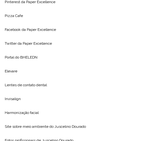
Pinterest da
Paper Excellence
Pizza Cafe
Facebook da
Paper Excellence
Twitter da
Paper Excellence
Portal do
BHELEDN
Elevare
Lentes de contato dental
Invisalign
Harmonização facial
Site sobre meio ambiente do
Juscelino Dourado
Fotos profissionais de
Juscelino Dourado