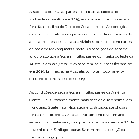
A seca afetou muitas partes do sudeste asiático e do
sudoeste do Pacífico em 2019, associada em muitos casos à
forte fase positiva do Dipolo do Oceano Índico. As condições
excepcionalmente secas prevaleceram a partir de meados do
ano na Indonésia e nos países vizinhos, bem como em partes
da bacia do Mekong mais a norte. As condições de seca de
longo prazo que afetaram muitas partes do interior do leste da
Austrália em 2017 e 2018 expandiram-se e intensificaram-se
em 2019. Em média, na Austrália como um todo, janeiro-
outubro foi o mais seco desde 1902.
As condições de seca afetaram muitas partes da América
Central. Foi substancialmente mais seco do que o normal em
Honduras, Guatemala, Nicarágua e El Salvador, até chuvas
fortes em outubro. O Chile Central também teve um ano
excepcionalmente seco, com precipitação para o ano até 20 de
novembro em Santiago apenas 82 mm, menos de 25% da
média de longo prazo.