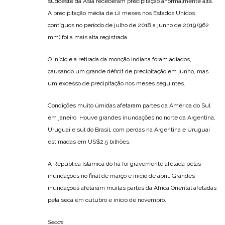
sudoeste da Ásia receberam precipitação anormalmente alta.
A precipitação média de 12 meses nos Estados Unidos
contíguos no período de julho de 2018 a junho de 2019 (962
mm) foi a mais alta registrada.
O início e a retirada da monção indiana foram adiados,
causando um grande déficit de precipitação em junho, mas
um excesso de precipitação nos meses seguintes.
Condições muito úmidas afetaram partes da América do Sul
em janeiro. Houve grandes inundações no norte da Argentina,
Uruguai e sul do Brasil, com perdas na Argentina e Uruguai
estimadas em US$2,5 bilhões.
A República Islâmica do Irã foi gravemente afetada pelas
inundações no final de março e início de abril. Grandes
inundações afetaram muitas partes da África Oriental afetadas
pela seca em outubro e início de novembro.
Secas