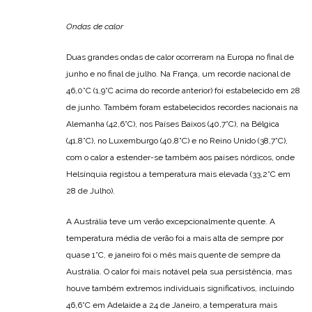
Ondas de calor
Duas grandes ondas de calor ocorreram na Europa no final de
junho e no final de julho. Na França, um recorde nacional de
46,0°C (1,9°C acima do recorde anterior) foi estabelecido em 28
de junho. Também foram estabelecidos recordes nacionais na
Alemanha (42,6°C), nos Países Baixos (40,7°C), na Bélgica
(41,8°C), no Luxemburgo (40,8°C) e no Reino Unido (38,7°C),
com o calor a estender-se também aos países nórdicos, onde
Helsínquia registou a temperatura mais elevada (33,2°C em
28 de Julho).
A Austrália teve um verão excepcionalmente quente. A
temperatura média de verão foi a mais alta de sempre por
quase 1°C, e janeiro foi o mês mais quente de sempre da
Austrália. O calor foi mais notável pela sua persistência, mas
houve também extremos individuais significativos, incluindo
46,6°C em Adelaide a 24 de Janeiro, a temperatura mais