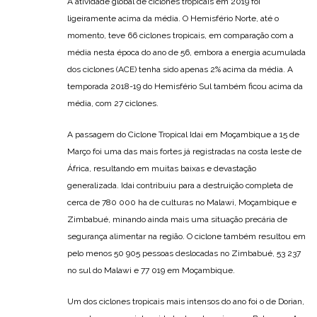
A atividade global de ciclones tropicais em 2019 foi
ligeiramente acima da média. O Hemisfério Norte, até o
momento, teve 66 ciclones tropicais, em comparação com a
média nesta época do ano de 56, embora a energia acumulada
dos ciclones (ACE) tenha sido apenas 2% acima da média. A
temporada 2018-19 do Hemisfério Sul também ficou acima da
média, com 27 ciclones.
A passagem do Ciclone Tropical Idai em Moçambique a 15 de
Março foi uma das mais fortes já registradas na costa leste de
África, resultando em muitas baixas e devastação
generalizada. Idai contribuiu para a destruição completa de
cerca de 780 000 ha de culturas no Malawi, Moçambique e
Zimbabué, minando ainda mais uma situação precária de
segurança alimentar na região. O ciclone também resultou em
pelo menos 50 905 pessoas deslocadas no Zimbabué, 53 237
no sul do Malawi e 77 019 em Moçambique.
Um dos ciclones tropicais mais intensos do ano foi o de Dorian,