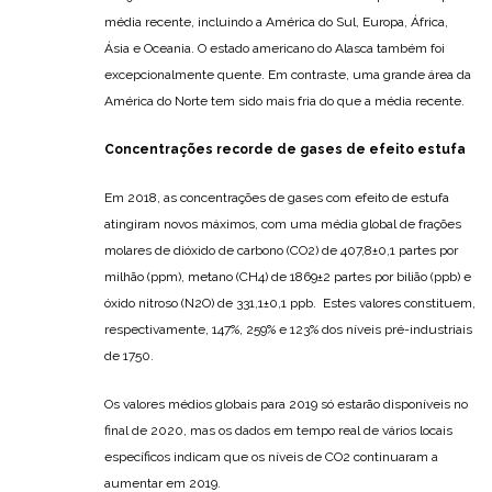
média recente, incluindo a América do Sul, Europa, África,
Ásia e Oceania. O estado americano do Alasca também foi
excepcionalmente quente. Em contraste, uma grande área da
América do Norte tem sido mais fria do que a média recente.
Concentrações recorde de gases de efeito estufa
Em 2018, as concentrações de gases com efeito de estufa
atingiram novos máximos, com uma média global de frações
molares de dióxido de carbono (CO2) de 407,8±0,1 partes por
milhão (ppm), metano (CH4) de 1869±2 partes por bilião (ppb) e
óxido nitroso (N2O) de 331,1±0,1 ppb. Estes valores constituem,
respectivamente, 147%, 259% e 123% dos níveis pré-industriais
de 1750.
Os valores médios globais para 2019 só estarão disponíveis no
final de 2020, mas os dados em tempo real de vários locais
específicos indicam que os níveis de CO2 continuaram a
aumentar em 2019.