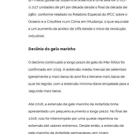
pH médio global da superfície oceânica a uma taxa de 0,017-
0,027 unidades de pH por década desde o final da década de
1980, conforme relatado no Relatório Especial do IPCC sobre o
Oceano e a Criosfera num Clima em Mudança, o que equivale
a um aumento da acidez de 26% desde o início da revolução
industrial.
Declínio do gelo marinho
O declínio continuado a longo prazo do gelo do Mar Ártico foi
confirmado em 2019. A extensão média mensal de setembro
(geralmente a mais baixa do ano) foi a terceira mais baixa de
que há registo, com a extensão mínima diária empatada para a
segunda mais baixa.
Até 2016, a extensão de gelo marinho da Antártida tinha
apresentado um pequeno aumento a longo prazo. No final de
2016, isso foi interrompido por uma queda repentina na
extensão até valores extremos. Desde então, a extensão de
gelo marinho da Antártida permaneceu em níveis