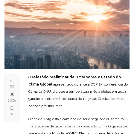
O
relatório preliminar da OMM sobre o Estado do
Clima Global
apresentado durante a COP 25, conferência do
83
Clima ca ONU, diz que a temperatura média global em 2019
(janeiro a outubro) foi de cerca de 1,1 graus Celsius acima do
1526
período pré-industrial.
0
O ano de 2019 está a caminho de ser o segundo ou terceiro
mais quente de que há registro, de acordo com a Organização
Meteorológica Mundial (OMM). Ele conclui uma década de