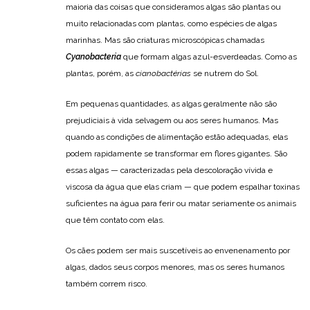
maioria das coisas que consideramos algas são plantas ou
muito relacionadas com plantas, como espécies de algas
marinhas. Mas são criaturas microscópicas chamadas
Cyanobacteria
que formam algas azul-esverdeadas. Como as
plantas, porém, as
cianobactérias
se nutrem do Sol.
Em pequenas quantidades, as algas geralmente não são
prejudiciais à vida selvagem ou aos seres humanos. Mas
quando as condições de alimentação estão adequadas, elas
podem rapidamente se transformar em flores gigantes. São
essas algas — caracterizadas pela descoloração vívida e
viscosa da água que elas criam — que podem espalhar toxinas
suficientes na água para ferir ou matar seriamente os animais
que têm contato com elas.
Os cães podem ser mais suscetíveis ao envenenamento por
algas, dados seus corpos menores, mas os seres humanos
também correm risco.