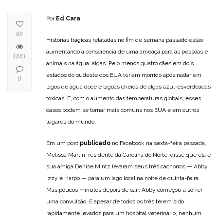
Por
Ed Cara
88
Histórias trágicas relatadas no fim de semana passado estão
aumentando a consciência de uma ameaça para as pessoas e
1861
animais na água: algas. Pelo menos quatro cães em dois
estados do sudeste dos EUA teriam morrido após nadar em
0
lagos de água doce e lagoas cheios de algas azul-esverdeadas
tóxicas. E, com o aumento das temperaturas globais, esses
casos podem se tornar mais comuns nos EUA e em outros
lugares do mundo.
Em um post
publicado
no Facebook na sexta-feira passada,
Melissa Martin, residente da Carolina do Norte, disse que ela e
sua amiga Denise Mintz levaram seus três cachorros — Abby,
Izzy e Harpo — para um lago local na noite de quinta-feira.
Mas poucos minutos depois de sair, Abby começou a sofrer
uma convulsão. E apesar de todos os três terem sido
rapidamente levados para um hospital veterinário, nenhum