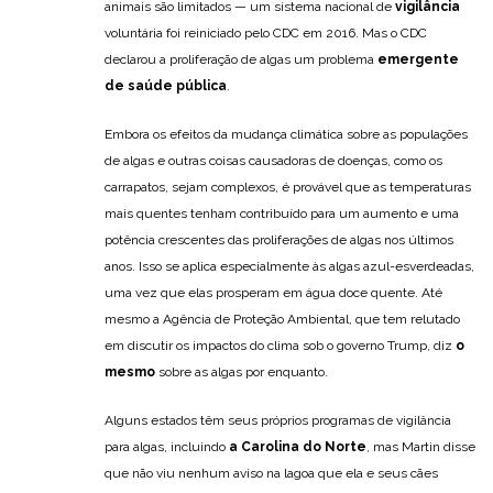
animais são limitados — um sistema nacional de
vigilância
voluntária foi reiniciado pelo CDC em 2016. Mas o CDC
declarou a proliferação de algas um problema
emergente
de saúde pública
.
Embora os efeitos da mudança climática sobre as populações
de algas e outras coisas causadoras de doenças, como os
carrapatos, sejam complexos, é provável que as temperaturas
mais quentes tenham contribuído para um aumento e uma
potência crescentes das proliferações de algas nos últimos
anos. Isso se aplica especialmente às algas azul-esverdeadas,
uma vez que elas prosperam em água doce quente. Até
mesmo a Agência de Proteção Ambiental, que tem relutado
em discutir os impactos do clima sob o governo Trump, diz
o
mesmo
sobre as algas por enquanto.
Alguns estados têm seus próprios programas de vigilância
para algas, incluindo
a Carolina do Norte
, mas Martin disse
que não viu nenhum aviso na lagoa que ela e seus cães