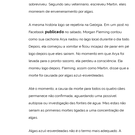
sobreviveu. Segundo seu veterinário, escreveu Martin, eles
morreram de envenenamento por algas.
A mesma história logo se repetiria na Geórgia. Em um post no
Facebook
publicado
no sábado, Morgan Fleming contou
como sua cachorra Arya nadou no lago local durante o dia todo.
Depois, ela começou a vomitar e ficou incapaz de parar em pé
logo depois que eles saíram. No momento em que Arya foi
levada para o pronto-socorro, ela perdeu a consciência. Ela
morreu logo depois. Fleming, assim como Martin, disse que a
morte foi causada por algas azul-esverdeadas.
Até o momento, a causa da morte para todos os quatro cães
permanece não confirmada, aguardando uma possível
autópsia ou investigação das fontes de água. Mas estas não
seriam as primeiras mortes ligadas a uma concentração de
algas.
Algas azul-esverdeadas não é o termo mais adequado. A