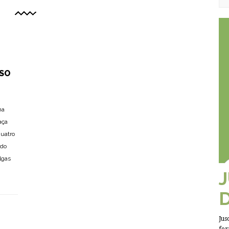
SSO
na
aça
quatro
ido
lgas
Jus