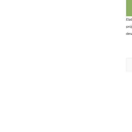
Ela
pro
des