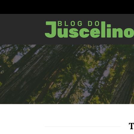
88
1859
0
T