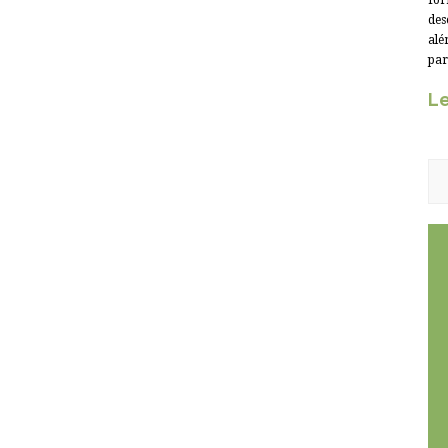
for
des
alé
par
Le