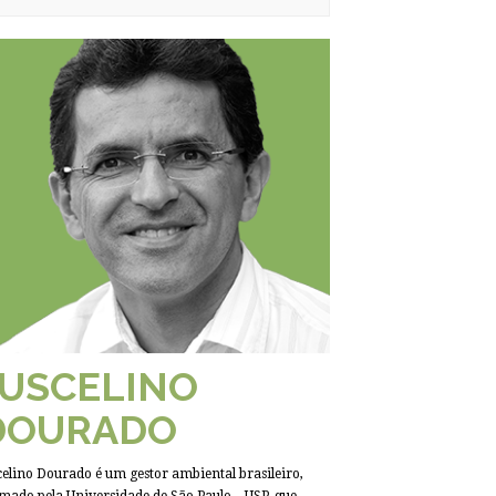
JUSCELINO
DOURADO
celino Dourado é um gestor ambiental brasileiro,