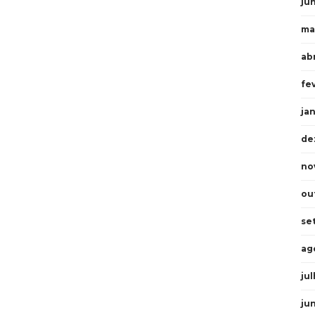
ju
ma
abr
fe
ja
de
no
ou
se
ag
ju
ju