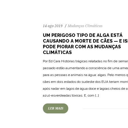
14 ago 2019
Mudanças Climáticas
UM PERIGOSO TIPO DE ALGA ESTÁ
CAUSANDO A MORTE DE CÃES — E I
PODE PIORAR COM AS MUDANÇAS
CLIMÁTICAS
Por Ed Cara Histórias trágicas relatadas no fim de sema
passado estão aumentando a consciência de uma ame
para as pessoas e animais na água: algas. Pelo menos 
cães em dois estados do sudeste dos EUA teriam morr
após nadar em lagos de água doce e lagoas cheios de a
azul-esverdeadas tóxicas. E, com […]
LER MAIS