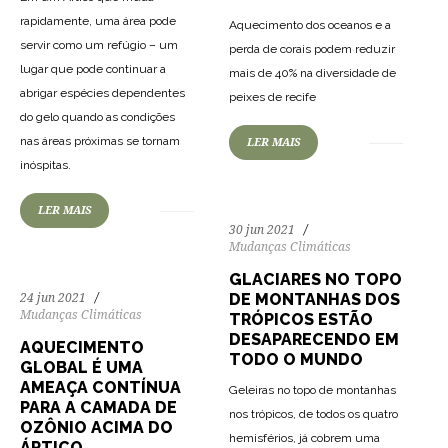
rapidamente, uma área pode
Aquecimento dos oceanos e a
servir como um refúgio – um
perda de corais podem reduzir
lugar que pode continuar a
mais de 40% na diversidade de
164
3156
0
abrigar espécies dependentes
peixes de recife
do gelo quando as condições
nas áreas próximas se tornam
LER MAIS
159
2767
0
inóspitas.
LER MAIS
30 jun 2021
Mudanças Climáticas
GLACIARES NO TOPO
DE MONTANHAS DOS
24 jun 2021
Mudanças Climáticas
TRÓPICOS ESTÃO
DESAPARECENDO EM
AQUECIMENTO
TODO O MUNDO
GLOBAL É UMA
AMEAÇA CONTÍNUA
Geleiras no topo de montanhas
PARA A CAMADA DE
nos trópicos, de todos os quatro
OZÔNIO ACIMA DO
hemisférios, já cobrem uma
ÁRTICO