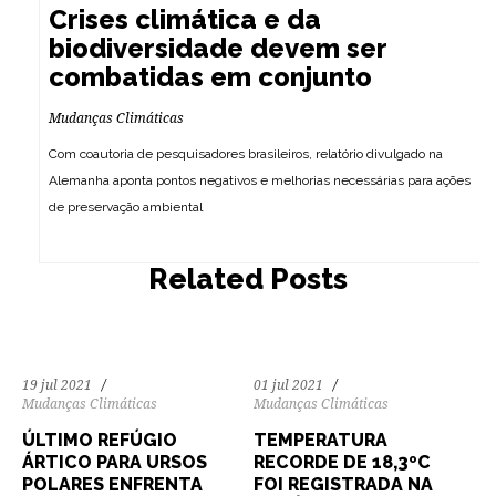
Crises climática e da
biodiversidade devem ser
combatidas em conjunto
Mudanças Climáticas
Com coautoria de pesquisadores brasileiros, relatório divulgado na
Alemanha aponta pontos negativos e melhorias necessárias para ações
de preservação ambiental
164
4444
0
199
5881
0
Related Posts
19 jul 2021
01 jul 2021
Mudanças Climáticas
Mudanças Climáticas
ÚLTIMO REFÚGIO
TEMPERATURA
ÁRTICO PARA URSOS
RECORDE DE 18,3ºC
POLARES ENFRENTA
FOI REGISTRADA NA