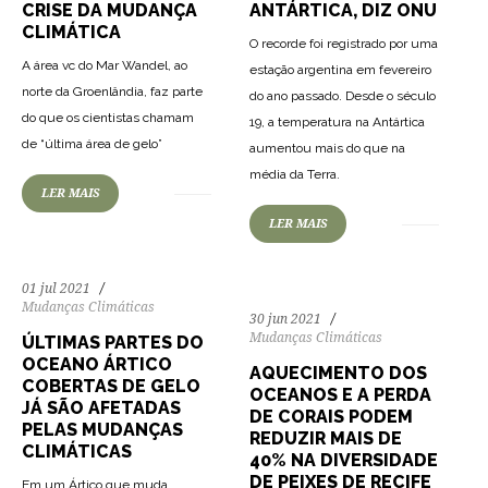
CRISE DA MUDANÇA
ANTÁRTICA, DIZ ONU
CLIMÁTICA
O recorde foi registrado por uma
A área vc do Mar Wandel, ao
estação argentina em fevereiro
norte da Groenlândia, faz parte
do ano passado. Desde o século
do que os cientistas chamam
19, a temperatura na Antártica
170
4827
0
de “última área de gelo”
aumentou mais do que na
233
3458
0
média da Terra.
LER MAIS
LER MAIS
01 jul 2021
Mudanças Climáticas
30 jun 2021
Mudanças Climáticas
ÚLTIMAS PARTES DO
OCEANO ÁRTICO
AQUECIMENTO DOS
COBERTAS DE GELO
OCEANOS E A PERDA
JÁ SÃO AFETADAS
DE CORAIS PODEM
PELAS MUDANÇAS
REDUZIR MAIS DE
CLIMÁTICAS
40% NA DIVERSIDADE
DE PEIXES DE RECIFE
Em um Ártico que muda