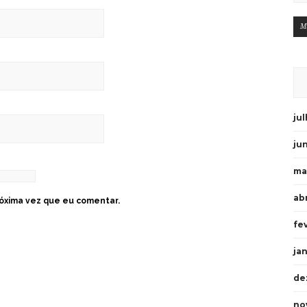
M
ju
ju
ma
abr
óxima vez que eu comentar.
fe
ja
de
no