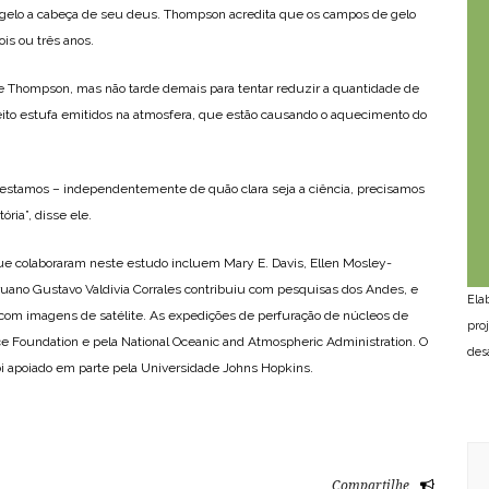
 gelo a cabeça de seu deus. Thompson acredita que os campos de gelo
is ou três anos.
se Thompson, mas não tarde demais para tentar reduzir a quantidade de
eito estufa emitidos na atmosfera, que estão causando o aquecimento do
e estamos – independentemente de quão clara seja a ciência, precisamos
ria”, disse ele.
e colaboraram neste estudo incluem Mary E. Davis, Ellen Mosley-
ruano Gustavo Valdivia Corrales contribuiu com pesquisas dos Andes, e
Ela
com imagens de satélite. As expedições de perfuração de núcleos de
pro
ce Foundation e pela National Oceanic and Atmospheric Administration. O
des
oi apoiado em parte pela Universidade Johns Hopkins.
Compartilhe