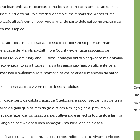
s rapidamente às mudanças climáticas e, como existem nas áreas mais
em altitudes muito elevadas, onde o clima é mais frio. Antes que a
pitação ali caía como neve. Agora, grande parte dele cai como chuva que
da mais rápido.
nas altitudes mais elevadas”, disse o coautor Christopher Shuman ,
versidade de Maryland-Baltimore County e cientista associado de
r da NASA em Maryland. “É essa interação entre o ar quente mais abaixo
, enquanto as altitudes mais altas ainda são frias o suficiente para
as não o suficiente para manter a calota polar às dimensões de antes. ”
ra as pessoas que vivem perto dessas geleiras.
Com
um 
unidade perto da calota glacial de Quelccaya e as consequências de uma
res
es de gelo que caíram da geleira em um lago glacial próximo. A
da n
ia de fazendeiros passou anos cultivando e amedrontou tanto a família
 longe da comunidade para começar uma nova vida na cidade.
nificado cultural para muitos dos povos indígenas que vivem perto dos