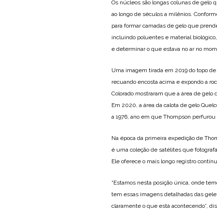
Os núcleos são longas colunas de gelo
ao longo de séculos a milênios. Conform
para formar camadas de gelo que prend
incluindo poluentes e material biológi
e determinar o que estava no ar no mom
Uma imagem tirada em 2019 do topo de H
recuando encosta acima e expondo a roc
Colorado mostraram que a área de gelo 
Em 2020, a área da calota de gelo Quelc
a 1976, ano em que Thompson perfurou 
Na época da primeira expedição de Thom
é uma coleção de satélites que fotograf
Ele oferece o mais longo registro contín
“Estamos nesta posição única, onde tem
tem essas imagens detalhadas das gelei
claramente o que está acontecendo”, d