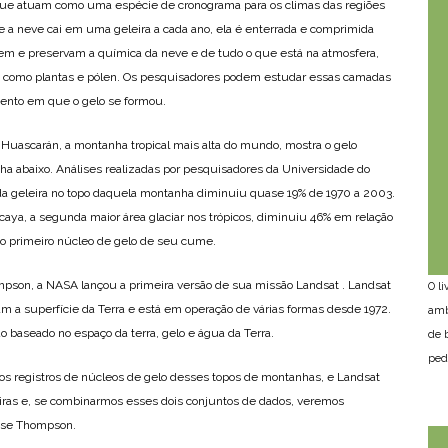
 que atuam como uma espécie de cronograma para os climas das regiões
e a neve cai em uma geleira a cada ano, ela é enterrada e comprimida
em e preservam a química da neve e de tudo o que está na atmosfera,
co, como plantas e pólen. Os pesquisadores podem estudar essas camadas
ento em que o gelo se formou.
uascarán, a montanha tropical mais alta do mundo, mostra o gelo
ha abaixo. Análises realizadas por pesquisadores da Universidade do
da geleira no topo daquela montanha diminuiu quase 19% de 1970 a 2003.
caya, a segunda maior área glaciar nos trópicos, diminuiu 46% em relação
o primeiro núcleo de gelo de seu cume.
pson, a NASA lançou a primeira versão de sua missão Landsat . Landsat
O l
am a superfície da Terra e está em operação de várias formas desde 1972.
amb
uo baseado no espaço da terra, gelo e água da Terra.
de 
ped
os registros de núcleos de gelo desses topos de montanhas, e Landsat
ras e, se combinarmos esses dois conjuntos de dados, veremos
isse Thompson.