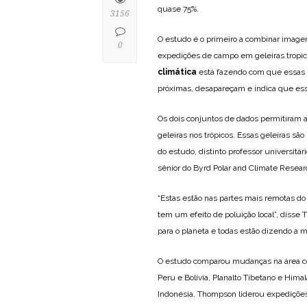
quase 75%.
3156
O estudo é o primeiro a combinar image
0
expedições de campo em geleiras tropi
climática
está fazendo com que essas g
próximas, desapareçam e indica que ess
Os dois conjuntos de dados permitiram a
geleiras nos trópicos. Essas geleiras são
do estudo, distinto professor universitá
sênior do Byrd Polar and Climate Resear
“Estas estão nas partes mais remotas do
tem um efeito de poluição local”, disse 
para o planeta e todas estão dizendo a 
O estudo comparou mudanças na área cob
Peru e Bolívia, Planalto Tibetano e Him
Indonésia. Thompson liderou expedições