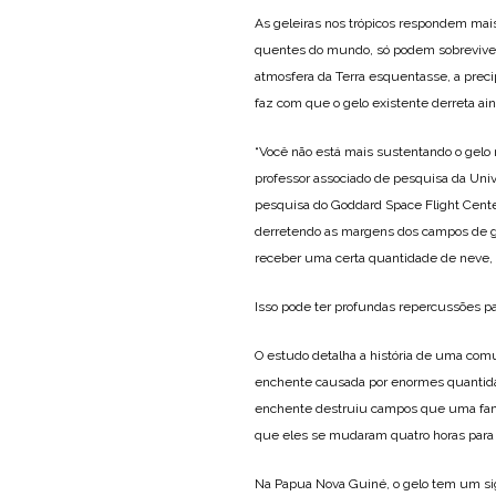
As geleiras nos trópicos respondem mai
quentes do mundo, só podem sobreviver 
atmosfera da Terra esquentasse, a preci
faz com que o gelo existente derreta ain
“Você não está mais sustentando o gelo 
professor associado de pesquisa da Uni
pesquisa do Goddard Space Flight Cente
derretendo as margens dos campos de gelo
receber uma certa quantidade de neve, m
Isso pode ter profundas repercussões pa
O estudo detalha a história de uma com
enchente causada por enormes quantidad
enchente destruiu campos que uma famíl
que eles se mudaram quatro horas para
Na Papua Nova Guiné, o gelo tem um sig