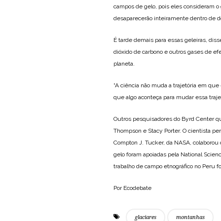
campos de gelo, pois eles consideram o
desaparecerão inteiramente dentro de do
É tarde demais para essas geleiras, dis
dióxido de carbono e outros gases de ef
planeta.
“A ciência não muda a trajetória em qu
que algo aconteça para mudar essa trajetó
Outros pesquisadores do Byrd Center qu
Thompson e Stacy Porter. O cientista pe
Compton J. Tucker, da NASA, colaborou 
gelo foram apoiadas pela National Scien
trabalho de campo etnográfico no Peru f
Por Ecodebate
glaciares
montanhas