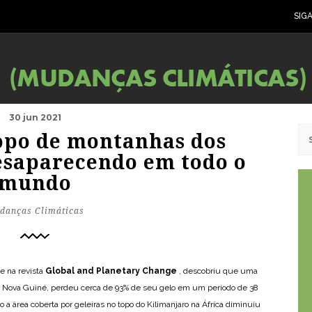
SIG
30 jun 2021
topo de montanhas dos
desaparecendo em todo o
mundo
danças Climáticas
e na revista
Global and Planetary Change
, descobriu que uma
a Nova Guiné, perdeu cerca de 93% de seu gelo em um período de 38
o a área coberta por geleiras no topo do Kilimanjaro na África diminuiu