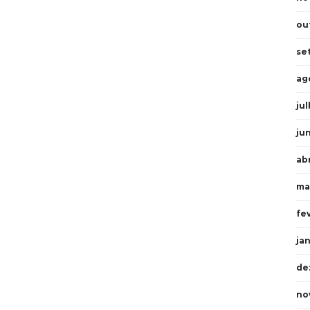
ou
se
ag
ju
ju
ab
ma
fe
ja
de
no