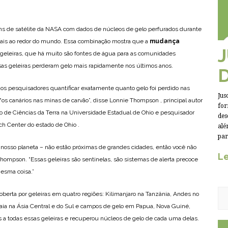
ns de satélite da NASA com dados de núcleos de gelo perfurados durante
cais ao redor do mundo. Essa combinação mostra que a
mudança
eleiras, que há muito são fontes de água para as comunidades
as geleiras perderam gelo mais rapidamente nos últimos anos.
os pesquisadores quantificar exatamente quanto gelo foi perdido nas
Jus
 “os canários nas minas de carvão”, disse Lonnie Thompson , principal autor
for
rio de Ciências da Terra na Universidade Estadual de Ohio e pesquisador
des
ch Center do estado de Ohio .
alé
par
 nosso planeta – não estão próximas de grandes cidades, então você não
Le
Thompson. “Essas geleiras são sentinelas, são sistemas de alerta precoce
mesma coisa.”
erta por geleiras em quatro regiões: Kilimanjaro na Tanzânia, Andes no
alaia na Ásia Central e do Sul e campos de gelo em Papua, Nova Guiné,
 a todas essas geleiras e recuperou núcleos de gelo de cada uma delas.