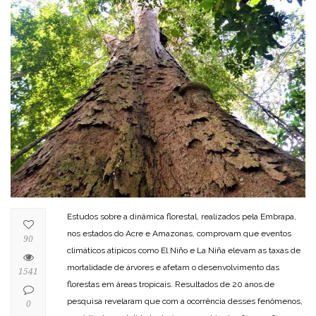
Estudos sobre a dinâmica florestal, realizados pela Embrapa,
nos estados do Acre e Amazonas, comprovam que eventos
90
climáticos atípicos como El Niño e La Niña elevam as taxas de
mortalidade de árvores e afetam o desenvolvimento das
1541
florestas em áreas tropicais. Resultados de 20 anos de
pesquisa revelaram que com a ocorrência desses fenômenos,
0