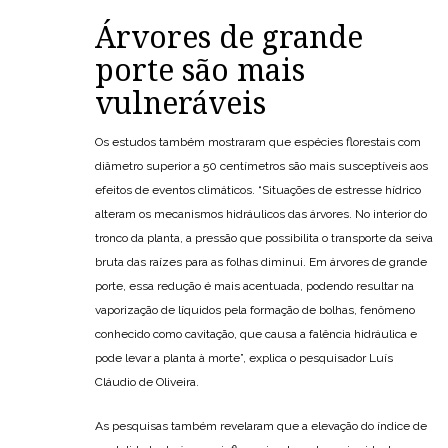
Árvores de grande
porte são mais
vulneráveis
Os estudos também mostraram que espécies florestais com
diâmetro superior a 50 centímetros são mais susceptíveis aos
efeitos de eventos climáticos. “Situações de estresse hídrico
alteram os mecanismos hidráulicos das árvores. No interior do
tronco da planta, a pressão que possibilita o transporte da seiva
bruta das raízes para as folhas diminui. Em árvores de grande
porte, essa redução é mais acentuada, podendo resultar na
vaporização de líquidos pela formação de bolhas, fenômeno
conhecido como cavitação, que causa a falência hidráulica e
pode levar a planta à morte”, explica o pesquisador Luís
Cláudio de Oliveira.
As pesquisas também revelaram que a elevação do índice de