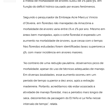
a média de mortalidade de árvores subiu de 2% para 5%, em
função do déficit hídrico causado por esses fenômenos.
Segundo o pesquisador da Embrapa Acre Marcus Vinício
d’Oliveira, em florestas não manejadas da Amazônia a
mortalidade de árvores varia entre 1% e 2% por ano. Mesmo em
áreas bem manejadas, após o corte florestal é esperado um
aumento na mortalidade de árvores, que cessa com o tempo.
Nas florestas estudadas foram identificadas taxas superiores a
5%, com maior incidência em árvores maiores.
“Ao contrário de uma redução paulatina, observamos picos de
mortalidade, apesar do uso de técnicas adequadas de manejo.
Em diversas localidades, esse aumento ocorreu em um
período de tempo superior a dez anos, após a extração
madeireira. Portanto, acreditamos não estar associado à
atividade de manejo florestal, mas a períodos mais longos de
seca, decorrentes da passagem do El Niño e La Niña nesse
intervalo de tempo”, relata.