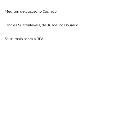
Medium de
Juscelino Dourado
Escolas Sustentáveis, de
Juscelino Dourado
Saiba mais sobre o
RPA
Inscreva-se
Receba as últimas notícias do Blog do Juscelino