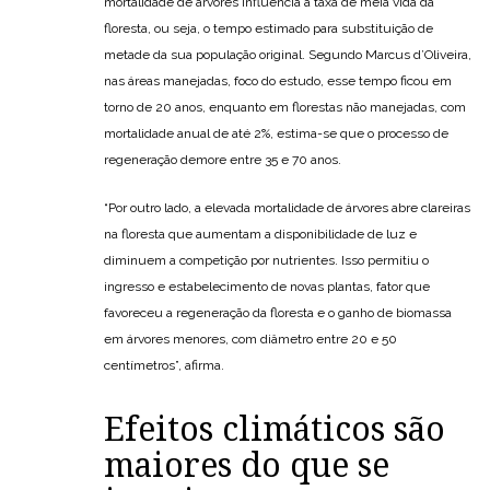
mortalidade de árvores influencia a taxa de meia vida da
floresta, ou seja, o tempo estimado para substituição de
metade da sua população original. Segundo Marcus d’Oliveira,
nas áreas manejadas, foco do estudo, esse tempo ficou em
torno de 20 anos, enquanto em florestas não manejadas, com
mortalidade anual de até 2%, estima-se que o processo de
regeneração demore entre 35 e 70 anos.
“Por outro lado, a elevada mortalidade de árvores abre clareiras
na floresta que aumentam a disponibilidade de luz e
diminuem a competição por nutrientes. Isso permitiu o
ingresso e estabelecimento de novas plantas, fator que
favoreceu a regeneração da floresta e o ganho de biomassa
em árvores menores, com diâmetro entre 20 e 50
centímetros”, afirma.
Efeitos climáticos são
maiores do que se