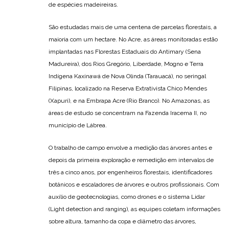
de espécies madeireiras.
São estudadas mais de uma centena de parcelas florestais, a
maioria com um hectare. No Acre, as áreas monitoradas estão
implantadas nas Florestas Estaduais do Antimary (Sena
Madureira), dos Rios Gregório, Liberdade, Mogno e Terra
Indígena Kaxinawá de Nova Olinda (Tarauacá), no seringal
Filipinas, localizado na Reserva Extrativista Chico Mendes
(Xapuri), e na Embrapa Acre (Rio Branco). No Amazonas, as
áreas de estudo se concentram na Fazenda Iracema II, no
município de Lábrea.
O trabalho de campo envolve a medição das árvores antes e
depois da primeira exploração e remedição em intervalos de
três a cinco anos, por engenheiros florestais, identificadores
botânicos e escaladores de árvores e outros profissionais. Com
auxílio de geotecnologias, como drones e o sistema Lidar
(Light detection and ranging), as equipes coletam informações
sobre altura, tamanho da copa e diâmetro das árvores,