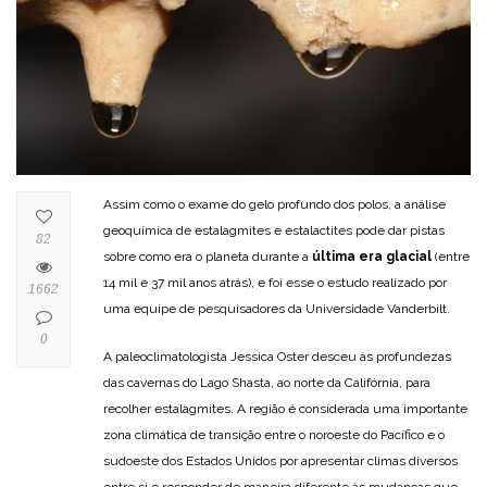
Assim como o exame do gelo profundo dos polos, a análise
geoquímica de estalagmites e estalactites pode dar pistas
82
sobre como era o planeta durante a
última era glacial
(entre
14 mil e 37 mil anos atrás), e foi esse o estudo realizado por
1662
uma equipe de pesquisadores da Universidade Vanderbilt.
0
A paleoclimatologista Jessica Oster desceu às profundezas
das cavernas do Lago Shasta, ao norte da Califórnia, para
recolher estalagmites. A região é considerada uma importante
zona climática de transição entre o noroeste do Pacífico e o
sudoeste dos Estados Unidos por apresentar climas diversos
entre si e responder de maneira diferente às mudanças que