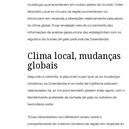
mudanças que acontecem em outras partes do mundo. Oster
descobriu que as chuvas na região aumentavam ou
diminuíam em resposta a alterações relativamente pequenas
no clima global. Essa revelação veio do cruzamento das
informações da análise geoquímica das estalagmites com os
registros do núcleo de gelo profundo da Groenlândia.
Clima local, mudanças
globais
Segundo a cientista, é plausível supor que se as mudanças
climáticas na Groenlândia e no norte da Califórnia estavam
relacionadas há 30 mil anos também podem estar agora, com o
derretimento acelerado da camada de gelo no extremo do
hemisfério norte.
“Essas descobertas nos oferecem pistas sobre o
comportamento do sistema climático da região em resposta às