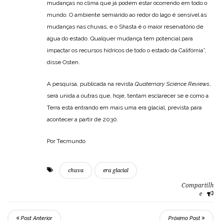
mudanças no clima que já podem estar ocorrendo em todo o
mundo. O ambiente semiárido ao redor do lago é sensível às
mudanças nas chuvas, e o Shasta é o maior reservatório de
água do estado. Qualquer mudança tem potencial para
impactar os recursos hídricos de todo o estado da Califórnia”,
disse Osten.
A pesquisa, publicada na revista
Quaternary Science Reviews
,
será unida a outras que, hoje, tentam esclarecer se e como a
Terra está entrando em mais uma era glacial, prevista para
acontecer a partir de 2030.
Por Tecmundo
chuva
era glacial
Compartilh
e
Post Anterior
Próximo Post