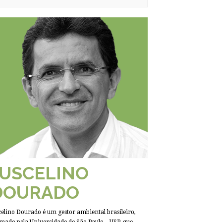
JUSCELINO
DOURADO
celino Dourado é um gestor ambiental brasileiro,