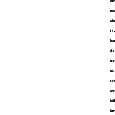
ju
ma
abr
fe
ja
de
no
ou
se
ag
ju
ju