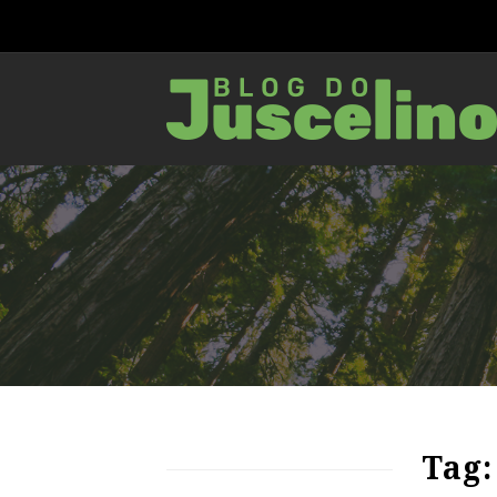
82
1661
0
Tag: