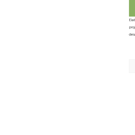
Ela
pro
des