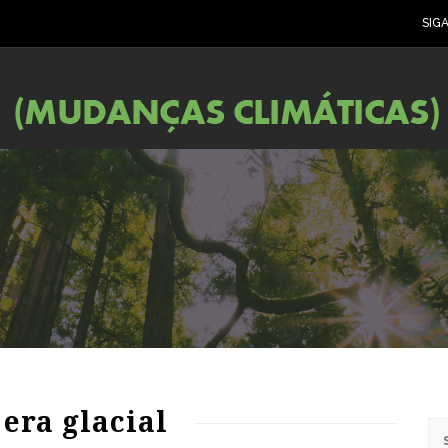
SIG
 era glacial