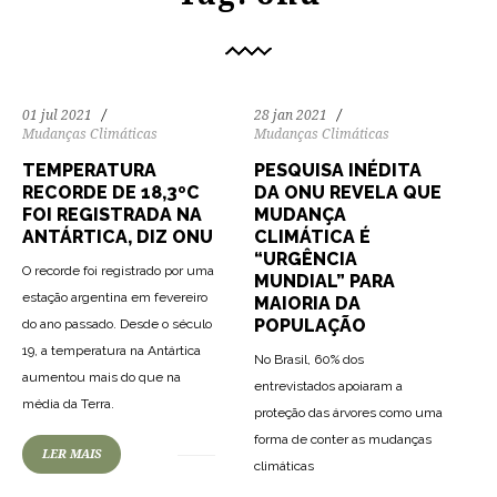
01 jul 2021
28 jan 2021
Mudanças Climáticas
Mudanças Climáticas
TEMPERATURA
PESQUISA INÉDITA
RECORDE DE 18,3ºC
DA ONU REVELA QUE
FOI REGISTRADA NA
MUDANÇA
ANTÁRTICA, DIZ ONU
CLIMÁTICA É
“URGÊNCIA
O recorde foi registrado por uma
MUNDIAL” PARA
estação argentina em fevereiro
MAIORIA DA
POPULAÇÃO
do ano passado. Desde o século
19, a temperatura na Antártica
No Brasil, 60% dos
aumentou mais do que na
entrevistados apoiaram a
87
1885
0
média da Terra.
proteção das árvores como uma
forma de conter as mudanças
98
2268
0
LER MAIS
climáticas