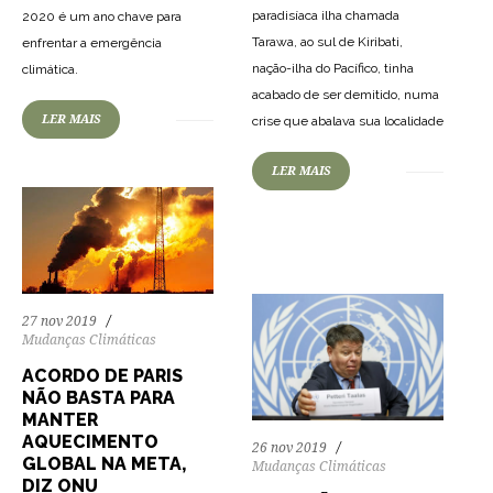
paradisíaca ilha chamada
2020 é um ano chave para
Tarawa, ao sul de Kiribati,
enfrentar a emergência
93
1695
0
nação-ilha do Pacífico, tinha
climática.
acabado de ser demitido, numa
LER MAIS
crise que abalava sua localidade
84
1588
0
LER MAIS
27 nov 2019
Mudanças Climáticas
ACORDO DE PARIS
NÃO BASTA PARA
MANTER
AQUECIMENTO
26 nov 2019
GLOBAL NA META,
Mudanças Climáticas
DIZ ONU