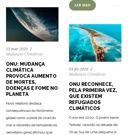
LER MAIS
12 mar 2020
Mudanças Climáticas
ONU: MUDANÇA
03 fev 2020
CLIMÁTICA
Mudanças Climáticas
PROVOCA AUMENTO
DE MORTES,
ONU RECONHECE,
DOENÇAS E FOME NO
PELA PRIMEIRA VEZ,
PLANETA
QUE EXISTEM
REFUGIADOS
Novo relatório destaca
CLIMÁTICOS
consequências do fenômeno
O ano era 2002. O jovem Ioane
global como subida do nível do
Teitiota, nascido na década de
mar e recordes de temperatura;
70 ao Sul de uma pequena e
secretário-geral afirmou que