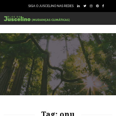
SIGA O JUSCELINO NAS REDES
200
5886
0
86
1655
0
Tag: onu