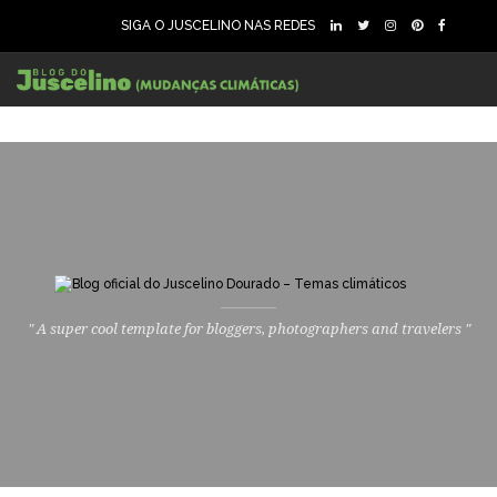
SIGA O JUSCELINO NAS REDES
" A super cool template for bloggers, photographers and travelers "