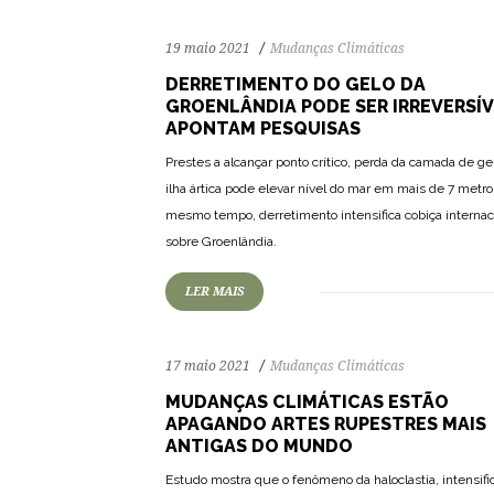
19 maio 2021
Mudanças Climáticas
DERRETIMENTO DO GELO DA
GROENLÂNDIA PODE SER IRREVERSÍV
APONTAM PESQUISAS
Prestes a alcançar ponto crítico, perda da camada de ge
ilha ártica pode elevar nível do mar em mais de 7 metro
77
1458
0
mesmo tempo, derretimento intensifica cobiça internac
sobre Groenlândia.
LER MAIS
17 maio 2021
Mudanças Climáticas
MUDANÇAS CLIMÁTICAS ESTÃO
APAGANDO ARTES RUPESTRES MAIS
ANTIGAS DO MUNDO
Estudo mostra que o fenômeno da haloclastia, intensifi