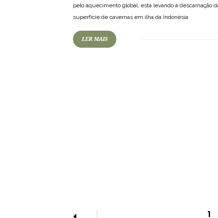
pelo aquecimento global, está levando à descamação d
superfície de cavernas em ilha da Indonésia
LER MAIS
1