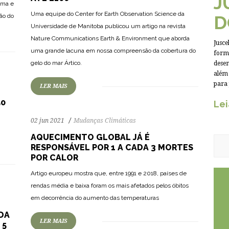
J
ema e
Uma equipe do Center for Earth Observation Science da
D
ão do
Universidade de Manitoba publicou um artigo na revista
Nature Communications Earth & Environment que aborda
Jusce
89
1826
0
uma grande lacuna em nossa compreensão da cobertura do
forma
gelo do mar Ártico.
desen
além 
para
LER MAIS
50
Lei
02 jun 2021
Mudanças Climáticas
AQUECIMENTO GLOBAL JÁ É
RESPONSÁVEL POR 1 A CADA 3 MORTES
POR CALOR
Artigo europeu mostra que, entre 1991 e 2018, países de
94
1813
0
rendas média e baixa foram os mais afetados pelos óbitos
em decorrência do aumento das temperaturas
 DA
LER MAIS
 5