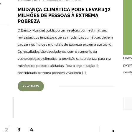
10 maio 2021
Mudanças Climáticas
a
MUDANÇA CLIMÁTICA PODE LEVAR 132
MILHÕES DE PESSOAS À EXTREMA
POBREZA
O Banco Mundial publicou um relatório com estimativas
revisadas dos impactos que as mudanças climáticas devem
causar nos índices mundiais de pobreza extrema até 2030.
Os resultados são desoladores: com o aumento da
Elabo
vulnerabilidade climática, a previsão saltou de 122 para 132
proje
milhões de pessoas afetadas. Para a organização, é
desaf
considerada extrema pobreza viver com […]
LER MAIS
2
3
4