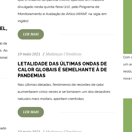
divulgado nesta quinta-feira (20), pelo Programa de
113
1820
0
Monitoramento e Avaliação do Ártico (AMAP, na sigla em
inglês)
EL,
LER MAIS
lo da
s. Ao
19 maio 2021
Mudanças Climáticas
ional
Com a
LETALIDADE DAS ÚLTIMAS ONDAS DE
um am
CALOR GLOBAIS É SEMELHANTE À DE
resíd
PANDEMIAS
nova l
Nas últimas décadas, fenômenos de recordes de calor
100
2000
0
aumentaram cinco vezes e se tornaram um dos desastres
naturais mais mortais, apontam cientistas
LER MAIS
cado