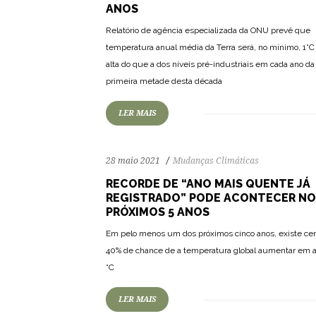
ANOS
Relatório de agência especializada da ONU prevê que
temperatura anual média da Terra será, no mínimo, 1°C
91
1690
0
alta do que a dos níveis pré-industriais em cada ano da
primeira metade desta década
LER MAIS
28 maio 2021
Mudanças Climáticas
RECORDE DE “ANO MAIS QUENTE JÁ
REGISTRADO” PODE ACONTECER NO
PRÓXIMOS 5 ANOS
Em pelo menos um dos próximos cinco anos, existe ce
104
1949
0
40% de chance de a temperatura global aumentar em a
°C
LER MAIS