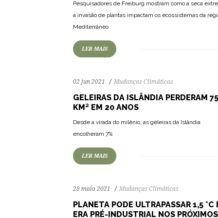
Pesquisadores de Freiburg mostram como a seca extr
103
3656
0
a invasão de plantas impactam os ecossistemas da regi
Mediterrâneo
LER MAIS
02 jun 2021
Mudanças Climáticas
GELEIRAS DA ISLÂNDIA PERDERAM 7
KM² EM 20 ANOS
91
1943
0
Desde a virada do milênio, as geleiras da Islândia
encolheram 7%
LER MAIS
28 maio 2021
Mudanças Climáticas
PLANETA PODE ULTRAPASSAR 1,5 °C
ERA PRÉ-INDUSTRIAL NOS PRÓXIMOS