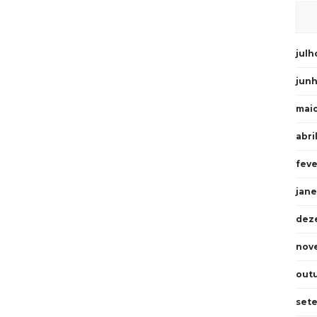
julh
junh
maio
abri
feve
jane
dez
nov
out
set