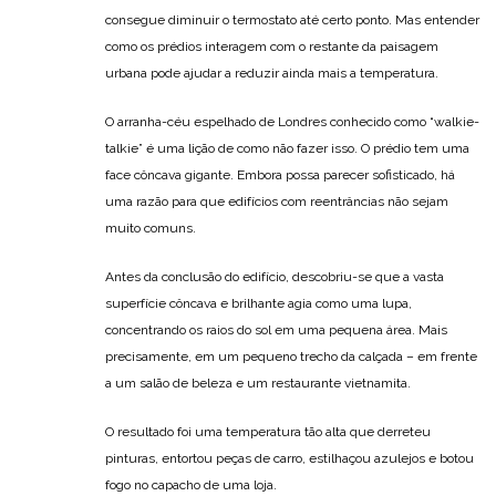
consegue diminuir o termostato até certo ponto. Mas entender
como os prédios interagem com o restante da paisagem
urbana pode ajudar a reduzir ainda mais a temperatura.
O arranha-céu espelhado de Londres conhecido como “walkie-
talkie” é uma lição de como não fazer isso. O prédio tem uma
face côncava gigante. Embora possa parecer sofisticado, há
uma razão para que edifícios com reentrâncias não sejam
muito comuns.
Antes da conclusão do edifício, descobriu-se que a vasta
superfície côncava e brilhante agia como uma lupa,
concentrando os raios do sol em uma pequena área. Mais
precisamente, em um pequeno trecho da calçada – em frente
a um salão de beleza e um restaurante vietnamita.
O resultado foi uma temperatura tão alta que derreteu
pinturas, entortou peças de carro, estilhaçou azulejos e botou
fogo no capacho de uma loja.