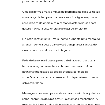
prova das ondas de calor?
Uma das formas mais simples de resfriamento passivo utiliza
a mudança de temperatura no ar quando a água evapora. A
água precisa de energia para passar do estado líquido para
gasoso – e retira essa energia do calor do ambiente.
Ele pode resfriar tanto uma superfície, quanto uma massa de
ar, assim como a pele quando você transpira ou a língua de
um cachorro quando ele está ofegante.
Feita de barro, ela é usada pelos trabalhadores rurais para
transportar água potável ou vinho para os campos. Uma
pequena quantidade da bebida evapora por meio da
superfície porosa do barro, mantendo o líquido fresco mesmo
sob o calor do sol.
Mas alguns dos exemplos mais elaborados são da arquitetura
árabe, sobretudo de uma estrutura chamada mashrabiya. A
mashrabiya é uma treliça de madeira ornamentada, esculpida