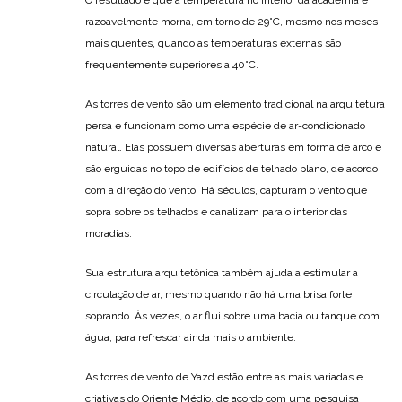
O resultado é que a temperatura no interior da academia é
razoavelmente morna, em torno de 29°C, mesmo nos meses
mais quentes, quando as temperaturas externas são
frequentemente superiores a 40°C.
As torres de vento são um elemento tradicional na arquitetura
persa e funcionam como uma espécie de ar-condicionado
natural. Elas possuem diversas aberturas em forma de arco e
são erguidas no topo de edifícios de telhado plano, de acordo
com a direção do vento. Há séculos, capturam o vento que
sopra sobre os telhados e canalizam para o interior das
moradias.
Sua estrutura arquitetônica também ajuda a estimular a
circulação de ar, mesmo quando não há uma brisa forte
soprando. Às vezes, o ar flui sobre uma bacia ou tanque com
água, para refrescar ainda mais o ambiente.
As torres de vento de Yazd estão entre as mais variadas e
criativas do Oriente Médio, de acordo com uma pesquisa