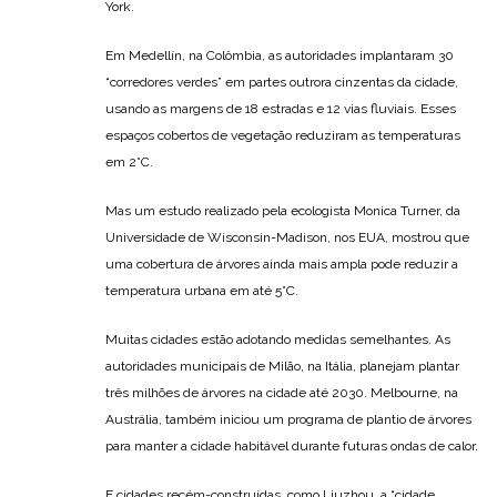
York.
Em Medellín, na Colômbia, as autoridades implantaram 30
“corredores verdes” em partes outrora cinzentas da cidade,
usando as margens de 18 estradas e 12 vias fluviais. Esses
espaços cobertos de vegetação reduziram as temperaturas
em 2°C.
Mas um estudo realizado pela ecologista Monica Turner, da
Universidade de Wisconsin-Madison, nos EUA, mostrou que
uma cobertura de árvores ainda mais ampla pode reduzir a
temperatura urbana em até 5°C.
Muitas cidades estão adotando medidas semelhantes. As
autoridades municipais de Milão, na Itália, planejam plantar
três milhões de árvores na cidade até 2030. Melbourne, na
Austrália, também iniciou um programa de plantio de árvores
para manter a cidade habitável durante futuras ondas de calor.
E cidades recém-construídas, como Liuzhou, a “cidade