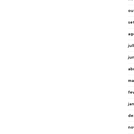
ou
se
ag
ju
ju
ab
ma
fe
ja
de
no