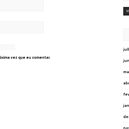
M
ju
óxima vez que eu comentar.
ju
ma
abr
fe
ja
de
no