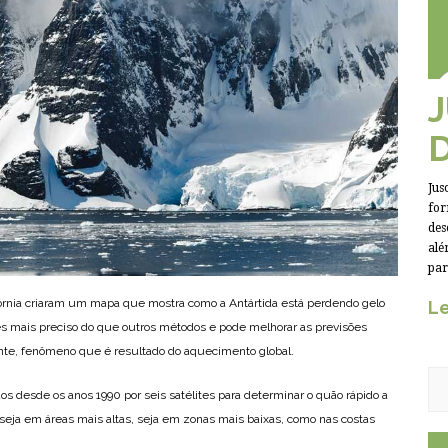
Jus
for
des
alé
par
órnia criaram um mapa que mostra como a Antártida está perdendo gelo
Le
s mais preciso do que outros métodos e pode melhorar as previsões
ente, fenômeno que é resultado do aquecimento global.
os desde os anos 1990 por seis satélites para determinar o quão rápido a
eja em áreas mais altas, seja em zonas mais baixas, como nas costas