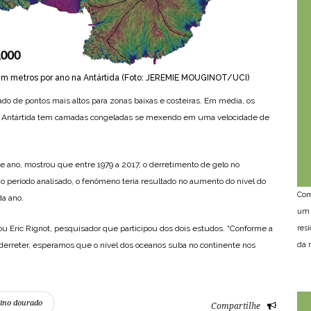
m metros por ano na Antártida (Foto: JEREMIE MOUGINOT/UCI)
do de pontos mais altos para zonas baixas e costeiras. Em média, os
 Antártida tem camadas congeladas se mexendo em uma velocidade de
 ano, mostrou que entre 1979 a 2017, o derretimento de gelo no
o período analisado, o fenômeno teria resultado no aumento do nível do
Com
da ano.
um 
res
mou Eric Rignot, pesquisador que participou dos dois estudos. “Conforme a
da n
derreter, esperamos que o nível dos oceanos suba no continente nos
lino dourado
Compartilhe