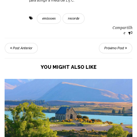
para atingir a meta de 1,5°C.
emissoes
recorde
Compartilh
e
Post Anterior
Próximo Post
YOU MIGHT ALSO LIKE