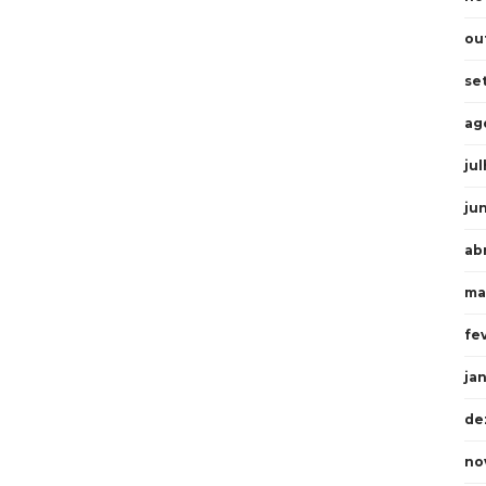
ou
se
ag
ju
ju
ab
ma
fe
ja
de
no