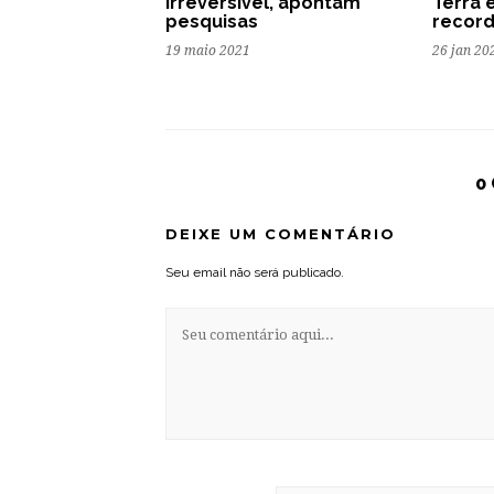
irreversível, apontam
Terra 
pesquisas
recor
19 maio 2021
26 jan 20
0
DEIXE UM COMENTÁRIO
Seu email não será publicado.