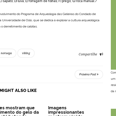
C) sapato; D) luva; E) forragem de folhas; F) prego; G) roca manual /
envolvimento do Programa de Arqueologia das Geleiras do Condado de
Universidade de Oslo, que se dedica à explorar a cultura arqueológica
o derretimento de calotas.
noruega
viking
Compartilhe
Com
Próximo Post
um 
res
MIGHT ALSO LIKE
da n
tes mostram que
Imagens
imento do gelo da
impressionantes