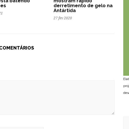
está batendo
mostram rápido
des
derretimento de gelo na
Antártida
21
27 fev 2020
 COMENTÁRIOS
Ela
pro
des