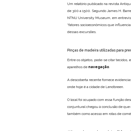
Um relatório publicado na revista Antiq
de 300 a 1500. Segundo James H. Barret
NTNU University Museum, em entrevista 
“fatores socioeconômicos que influenci
dessas excursões.
Pinças de madeira utilizadas para pr
Entre os objetos, pode-se citar tecidos,
aparelhos de
navegação
.
A descoberta recente fornece evidencia
onde hoje é a cidade de Lendbreen.
O local foi ocupado com essa função desde
conjuntural chegou à conclusão de que 
também como acesso em rotas de comérci