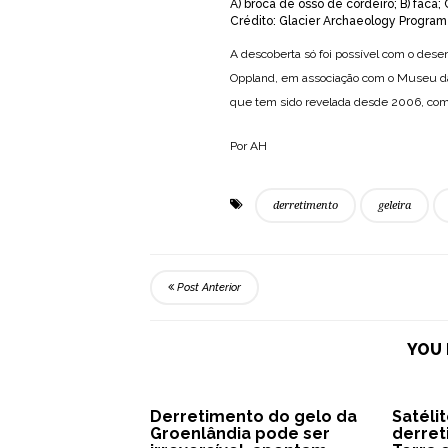
A) broca de osso de cordeiro; B) faca; 
Crédito: Glacier Archaeology Program
A descoberta só foi possível com o des
Oppland, em associação com o Museu da 
que tem sido revelada desde 2006, com 
Por AH
derretimento
geleira
Post Anterior
YOU 
Derretimento do gelo da
Satéli
Groenlândia pode ser
derret