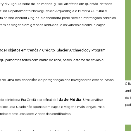
uity divulgou a série de, ao menos, 3.000 artefatos em questão, datados
, do Departamento Norueguês de Arqueologia e História Cultural e
ao site Ancient Origins, a descoberta pode revelar informações sobre os
aram as viagens em grandes altitudes” e os valores de comunicação
ender objetos em trenós / Crédito: Glacier Archaeology Program
 equipamentos feitos com chifre de rena, ossos, esterco de cavalo e
s de uma rota específica de peregrinação dos navegadores escandinavos,
O l
amb
de 
 o início da Era Cristã até o final da
Idade Média
. Uma análise
ped
o local era usado não apenas em caças e viagens mais longas, mas
o de produtos raros vindos das cordilheiras.