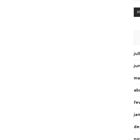
M
ju
ju
ma
abr
fe
ja
de
no