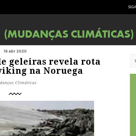
SIG
16 abr 2020
e geleiras revela rota
viking na Noruega
danças Climáticas