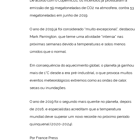
De acordo com o Copernicus, os incêndios já provocaram a
emissão de 59 megatoneladas de CO2 na atmosfera, contra 53
megatoneladas em junho de 2019.
O ano de 2019 já foi considerado “muito excepcional”, destacou
Mark Parrington, que teme uma atividade “intensa” nas
próximas semanas devido a temperaturas e solos menos
úmidos que o normal.
Em consequência do aquecimento global, o planeta já ganhou
mais de 1°C desde a era pré-industrial, o que provoca muitos
eventos meteorológicos extremos como as ondas de calor,
secas ou inundações.
O ano de 2019 foi o segundo mais quente no planeta, depois
de 2016, e especialistas acreditam que a temperatura
mundial deve superar um novo recorde no próximo período
quinquenal (2020-2024).
Por France Press