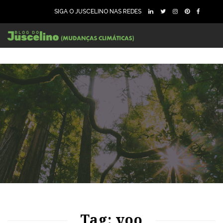
SIGA O JUSCELINO NAS REDES
93
1632
0
Tag: voo