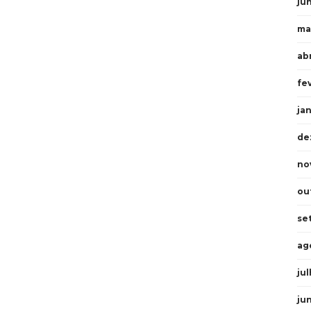
ju
ma
abr
fe
ja
de
no
ou
se
ag
ju
ju