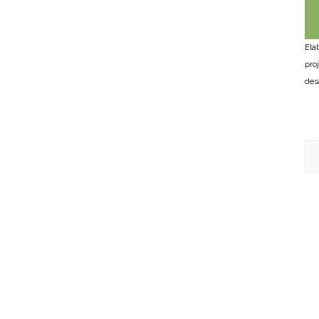
Ela
pro
des