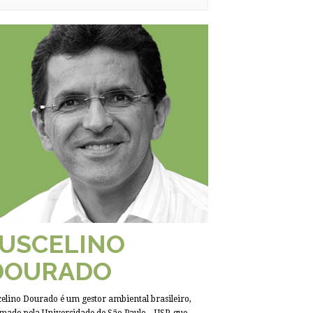
JUSCELINO
DOURADO
celino Dourado é um gestor ambiental brasileiro,