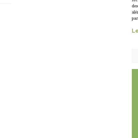
for
des
alé
par
Le