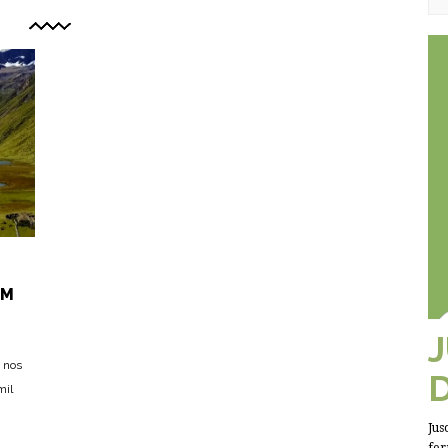
EM
 nos
mil
Jus