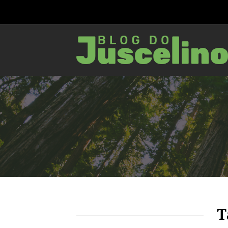
94
1979
0
T