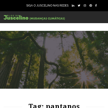
SIGA O JUSCELINO NAS REDES
96
1707
0
Tag: pantanos