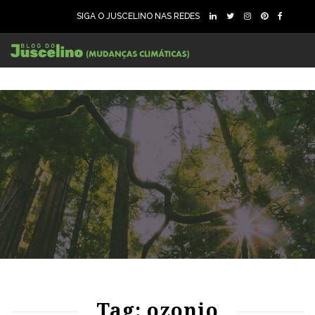
SIGA O JUSCELINO NAS REDES
82
1518
0
Tag: ozonio