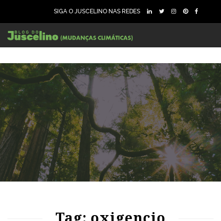
SIGA O JUSCELINO NAS REDES
89
1739
0
Tag: oxigencio