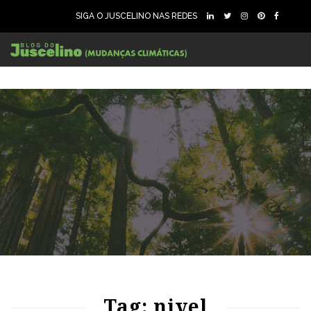
SIGA O JUSCELINO NAS REDES
90
1916
0
95
1761
0
Tag: nivel