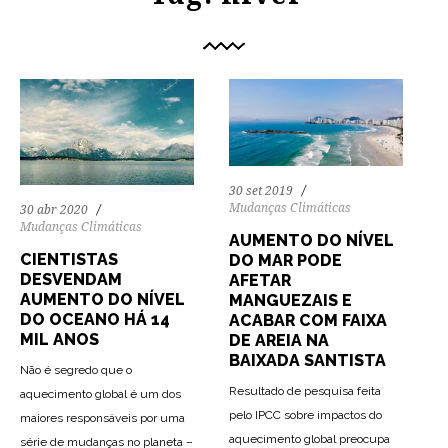
30 set 2019
Mudanças Climáticas
30 abr 2020
Mudanças Climáticas
AUMENTO DO NÍVEL
CIENTISTAS
DO MAR PODE
DESVENDAM
AFETAR
AUMENTO DO NÍVEL
MANGUEZAIS E
DO OCEANO HÁ 14
ACABAR COM FAIXA
MIL ANOS
DE AREIA NA
BAIXADA SANTISTA
Não é segredo que o
Resultado de pesquisa feita
aquecimento global é um dos
pelo IPCC sobre impactos do
maiores responsáveis por uma
aquecimento global preocupa
série de mudanças no planeta –